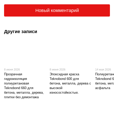
Новый комментарий
Другие записи
8 июня 2026
8 июня 2026
14 мая 2026
Прозрачная
Эпоксидная краска
Полиуретан
гидроизоляция
Teknobond 600 для
Teknobond 
полиуретановая
бетона, металла, дерева с
бетона, мет
Teknobond 660 для
высокой
асфальта
бетона, металла, дерева,
износостойкостью.
плитки без демонтажа