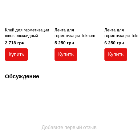
Клей для герметизации
Лента для
Лента для
швов эпоксидный
герметизации Teknomer
герметизации Tek
Teknobond 400 D
(ширина 200 мм), рулон
(ширина 250 мм),
2 718 грн
5 250 грн
6 250 грн
(комплект 5 кг)
25 м.п.
25 м.п.
Купить
Купить
Купить
Обсуждение
Добавьте первый отзыв