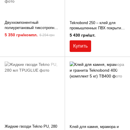
Двухкомпонентный
Teknobond 250 – клей для
полиуретановый тиксотропный
промышленных ПВХ покрытий,
клей-паста Teknobond 200 P
линолеума и ковролина, 20 кг.
5 350 грн/компл.
5 430 грн/шт.
6 294 грн
класса R2T, без растворителей
для укладки керамической
Купить
плитки, камня
Жидкие гвозди Tekno PU, 280
Клей для камня, мрамора и