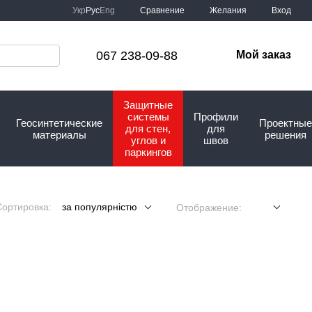
Сравнение
Укр
Рус
Eng
Желания
Вход
067 238-09-88
Мой заказ
Защитные
системы
Профили
Геосинтетические
Проектные
для стен,
для
материалы
решения
углов и
швов
паркингов
Сортировка:
за популярністю
Отображение: