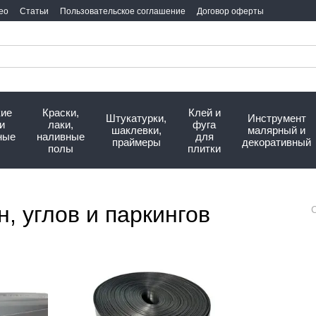
ео
Статьи
Пользовательское соглашение
Договор оферты
кие
Краски,
Клей и
Штукатурки,
Инструмент
и
лаки,
фуга
шаклевки,
малярный и
ные
наливные
для
праймеры
декоративный
полы
плитки
, углов и паркингов