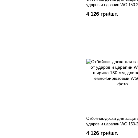
ударов и царапин WG 150-
150 мм, длина 4 м.п., свет
4 126 грн/шт.
Отбойник-доска для защиты
ударов и царапин WG 150-
150 мм, длина 4 м.п. Темно
4 126 грн/шт.
Бирюзовый