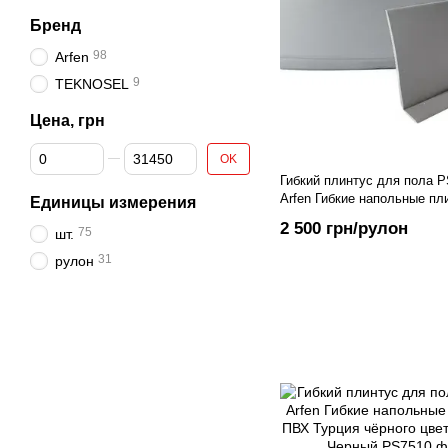
Бренд
98
Arfen
9
TEKNOSEL
Цена, грн
От Цена, грн
До Цена, грн
OK
Гибкий плинтус для пола 
Arfen Гибкие напольные пл
Единицы измерения
Турция серого цвета, 25 м.
2 500 грн/рулон
75
шт.
31
рулон