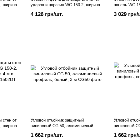
2, ширина
ударов и царапин WG 150-2, ширина
панель WG 15
ло-серый
150 мм, длина 4 м.п., тёмно-серый
стен в помещ
4 126 грн/шт.
3 029 грн/
пог.м.
 стен от
Угловой отбойник защитный
Угловой отбо
2, ширина
виниловый CG 50, алюминиевый
виниловый C
-
профиль, белый, 3 м
профиль, све
1 662 грн/шт.
1 662 грн/