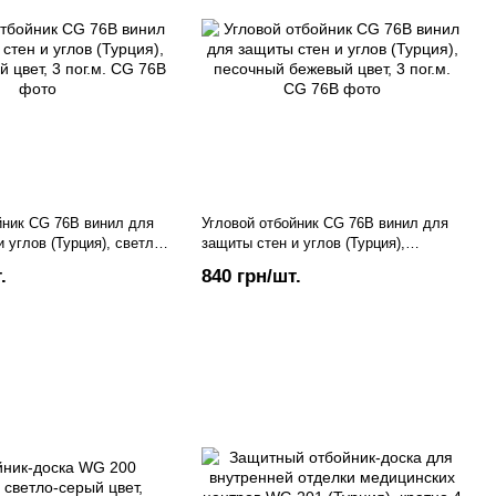
йник CG 76В винил для
Угловой отбойник CG 76В винил для
 углов (Турция), светло-
защиты стен и углов (Турция),
пог.м.
песочный бежевый цвет, 3 пог.м.
.
840 грн/шт.