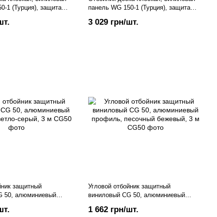
0-1 (Турция), защита
панель WG 150-1 (Турция), защита
ениях, серый цвет, 4
стен в помещениях, светло-
шт.
3 029 грн/шт.
бирюзовый цвет, 4 пог.м.
йник защитный
Угловой отбойник защитный
G 50, алюминиевый
виниловый CG 50, алюминиевый
тло-серый, 3 м
профиль, песочный бежевый, 3 м
шт.
1 662 грн/шт.