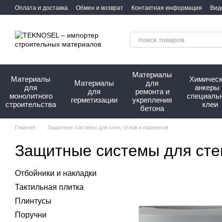
Перейти к основному контенту
Оплата и доставка
Обмен и возврат
Контактная информация
Вид
Сотрудничество
Про нас
Материалы
Материалы
Химичес
Материалы
для
для
анкеры 
для
ремонта и
монолитного
специаль
герметизации
укрепления
строительства
клеи
бетона
Главная
Защитные системы для стен, углов и паркингов
Защитные системы для стен
Отбойники и накладки
Тактильная плитка
Плинтусы
Поручни