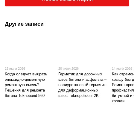
Другие записи
23 июля 2026
20 июля 2026
14 июля 2026
Когда следует выбрать
Герметик для дорожных
Как отремо
эпоксидно-цементную
швов бетона и асфальта –
крышу без 
ремонтную смесь?
полиуретановый герметик
Ремонт кров
Решения для ремонта
для деформационных
профнастил
бетона Teknobond 860
швов Teknopoliderz 2K
битумной и 
кровли