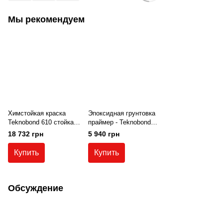
Мы рекомендуем
Химстойкая краска
Эпоксидная грунтовка
Teknobond 610 стойкая
праймер - Teknobond
к серной, азотной,
300 5 кг.
18 732 грн
5 940 грн
соляной, молочной
кислоте, химии,
Купить
Купить
щелочам, эпоксидная
эмаль, 20 кг
Обсуждение