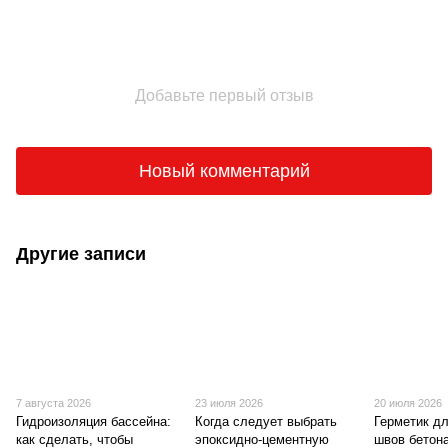
Добавьте первый отзыв
Новый комментарий
Другие записи
7 августа 2026
23 июля 2026
20 июля 2026
Гидроизоляция бассейна:
Когда следует выбрать
Герметик д
как сделать, чтобы
эпоксидно-цементную
швов бетон