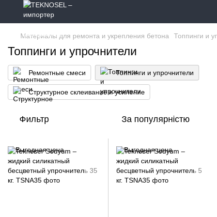
Материалы для ремонта и укрепления бетона
Топпинги и у
Топпинги и упрочнители
Ремонтные смеси
Топпинги и упрочнители
Структурное склеивание и усиление
Фильтр
За популярністю