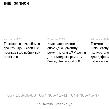
Інші записи
7 серпня 2026
23 липня 2026
20 липня 2026
Гідроізоляція басейну: як
Коли варто обрати
Герметик д
зробити, щоб басейн не
епоксидно-цементну
швів бетону
протікав і що робити при
ремонтну суміш? Рішення
поліуретано
протіканні
для складного ремонту
для деформ
бетону Teknobond 860
Teknopolide
067 238-09-88
067 486-42-41
044 466-46-47
Контактна інформація