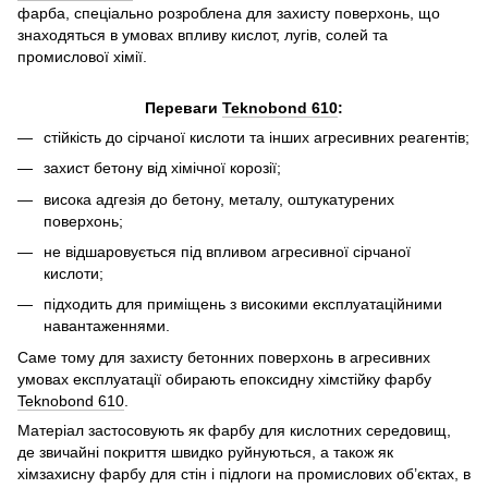
фарба, спеціально розроблена для захисту поверхонь, що
знаходяться в умовах впливу кислот, лугів, солей та
промислової хімії.
Переваги
Teknobond 610
:
стійкість до сірчаної кислоти та інших агресивних реагентів;
захист бетону від хімічної корозії;
висока адгезія до бетону, металу, оштукатурених
поверхонь;
не відшаровується під впливом агресивної сірчаної
кислоти;
підходить для приміщень з високими експлуатаційними
навантаженнями.
Саме тому для захисту бетонних поверхонь в агресивних
умовах експлуатації обирають епоксидну хімстійку фарбу
Teknobond 610
.
Матеріал застосовують як фарбу для кислотних середовищ,
де звичайні покриття швидко руйнуються, а також як
хімзахисну фарбу для стін і підлоги на промислових об’єктах, в