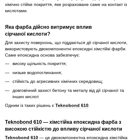
хімічно стійке покриття, яке розраховане саме на контакт із
кислотами.
Яка фарба дійсно витримує вплив
сірчаної кислоти?
Для захисту поверхонь, що піддаються дії сірчаної кислоти,
використовують двокомпонентні епоксидні хімстійкі фарби.
Саме епоксидна основа забезпечує:
високу щільність покриття;
низьке водопоглинання;
стійкість до агресивних хімічних середовищ;
довговічний захист бетону та металу від дії сірчаної та
інших кислот.
Одним із таких рішень є
Teknobond 610
.
Teknobond 610
— хімстійка епоксидна фарба з
високою стійкістю до впливу сірчаної кислоти
Teknobond 610
— це двокомпонентна епоксидна хімстійка