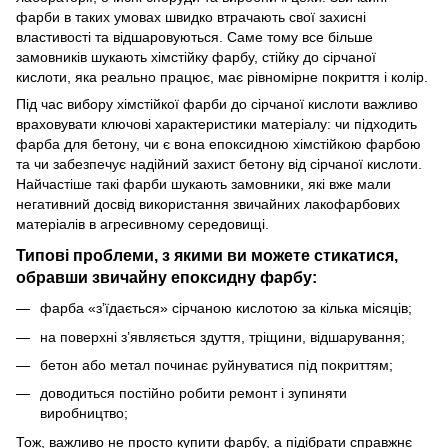
фарби в таких умовах швидко втрачають свої захисні
властивості та відшаровуються. Саме тому все більше
замовників шукають хімстійку фарбу, стійку до сірчаної
кислоти, яка реально працює, має рівномірне покриття і колір.
Під час вибору хімстійкої фарби до сірчаної кислоти важливо
враховувати ключові характеристики матеріалу: чи підходить
фарба для бетону, чи є вона епоксидною хімстійкою фарбою
та чи забезпечує надійний захист бетону від сірчаної кислоти.
Найчастіше такі фарби шукають замовники, які вже мали
негативний досвід використання звичайних лакофарбових
матеріалів в агресивному середовищі.
Типові проблеми, з якими ви можете стикатися,
обравши звичайну епоксидну фарбу:
фарба «зʼїдається» сірчаною кислотою за кілька місяців;
на поверхні з’являється здуття, тріщини, відшарування;
бетон або метал починає руйнуватися під покриттям;
доводиться постійно робити ремонт і зупиняти
виробництво;
Тож, важливо не просто купити фарбу, а підібрати справжнє