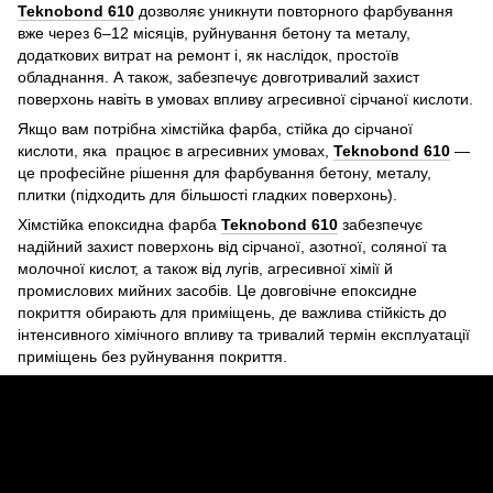
Teknobond 610
дозволяє уникнути повторного фарбування
вже через 6–12 місяців, руйнування бетону та металу,
додаткових витрат на ремонт і, як наслідок, простоїв
обладнання. А також, забезпечує довготривалий захист
поверхонь навіть в умовах впливу агресивної сірчаної кислоти.
Якщо вам потрібна хімстійка фарба, стійка до сірчаної
кислоти, яка працює в агресивних умовах,
Teknobond 610
—
це професійне рішення для фарбування бетону, металу,
плитки (підходить для більшості гладких поверхонь).
Хімстійка епоксидна фарба
Teknobond 610
забезпечує
надійний захист поверхонь від сірчаної, азотної, соляної та
молочної кислот, а також від лугів, агресивної хімії й
промислових мийних засобів. Це довговічне епоксидне
покриття обирають для приміщень, де важлива стійкість до
інтенсивного хімічного впливу та тривалий термін експлуатації
приміщень без руйнування покриття.