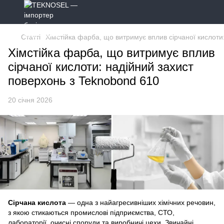
Статті
Хімстійка фарба, що витримує вплив сірчаної кислоти
Хімстійка фарба, що витримує вплив
сірчаної кислоти: надійний захист
поверхонь з Teknobond 610
20 січня 2026
Сірчана кислота
— одна з найагресивніших хімічних речовин,
з якою стикаються промислові підприємства, СТО,
лабораторії, очисні споруди та виробничі цехи. Звичайні