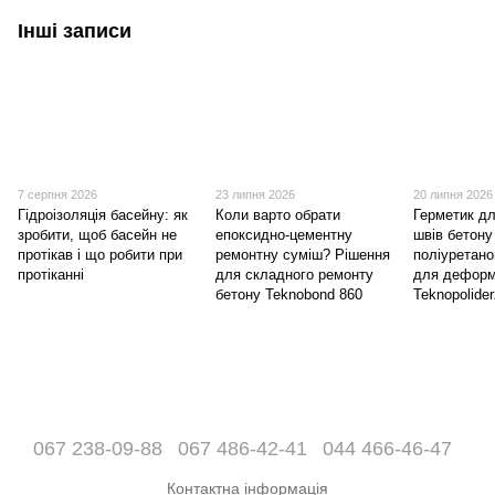
Інші записи
7 серпня 2026
23 липня 2026
20 липня 2026
Гідроізоляція басейну: як
Коли варто обрати
Герметик д
зробити, щоб басейн не
епоксидно-цементну
швів бетону
протікав і що робити при
ремонтну суміш? Рішення
поліуретано
протіканні
для складного ремонту
для деформ
бетону Teknobond 860
Teknopolide
067 238-09-88
067 486-42-41
044 466-46-47
Контактна інформація