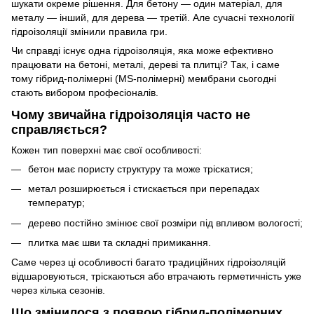
шукати окреме рішення. Для бетону — один матеріал, для
металу — інший, для дерева — третій. Але сучасні технології
гідроізоляції змінили правила гри.
Чи справді існує одна гідроізоляція, яка може ефективно
працювати на бетоні, металі, дереві та плитці? Так, і саме
тому гібрид-полімерні (MS-полімерні) мембрани сьогодні
стають вибором професіоналів.
Чому звичайна гідроізоляція часто не
справляється?
Кожен тип поверхні має свої особливості:
бетон має пористу структуру та може тріскатися;
метал розширюється і стискається при перепадах
температур;
дерево постійно змінює свої розміри під впливом вологості;
плитка має шви та складні примикання.
Саме через ці особливості багато традиційних гідроізоляцій
відшаровуються, тріскаються або втрачають герметичність уже
через кілька сезонів.
Що змінилося з появою гібрид-полімерних