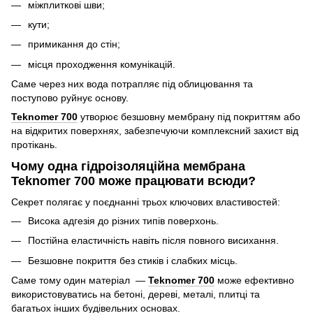
міжплиткові шви;
кути;
примикання до стін;
місця проходження комунікацій.
Саме через них вода потрапляє під облицювання та
поступово руйнує основу.
Teknomer 700
утворює безшовну мембрану під покриттям або
на відкритих поверхнях, забезпечуючи комплексний захист від
протікань.
Чому одна гідроізоляційна мембрана
Teknomer 700 може працювати всюди?
Секрет полягає у поєднанні трьох ключових властивостей:
Висока адгезія до різних типів поверхонь.
Постійна еластичність навіть після повного висихання.
Безшовне покриття без стиків і слабких місць.
Саме тому один матеріал —
Teknomer 700
може ефективно
використовуватись на бетоні, дереві, металі, плитці та
багатьох інших будівельних основах.