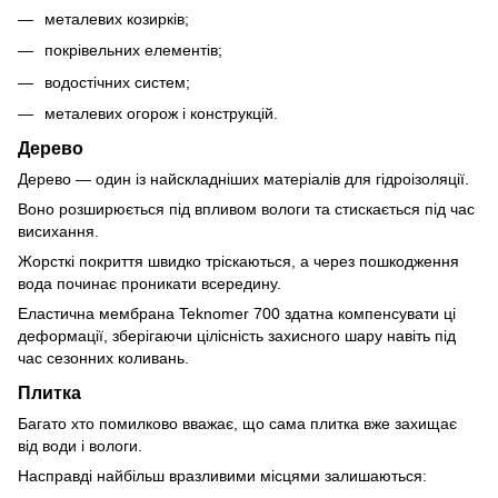
металевих козирків;
покрівельних елементів;
водостічних систем;
металевих огорож і конструкцій.
Дерево
Дерево — один із найскладніших матеріалів для гідроізоляції.
Воно розширюється під впливом вологи та стискається під час
висихання.
Жорсткі покриття швидко тріскаються, а через пошкодження
вода починає проникати всередину.
Еластична мембрана Teknomer 700 здатна компенсувати ці
деформації, зберігаючи цілісність захисного шару навіть під
час сезонних коливань.
Плитка
Багато хто помилково вважає, що сама плитка вже захищає
від води і вологи.
Насправді найбільш вразливими місцями залишаються: