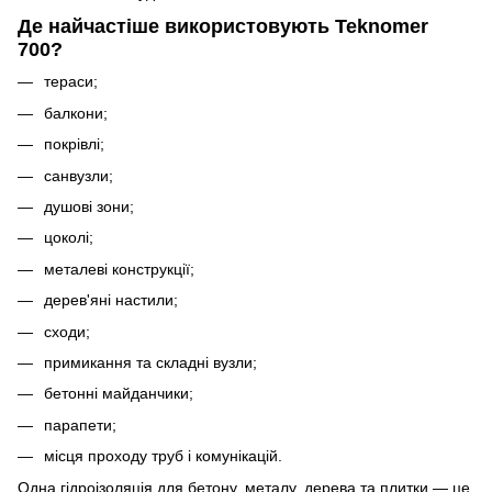
Де найчастіше використовують Teknomer
700?
тераси;
балкони;
покрівлі;
санвузли;
душові зони;
цоколі;
металеві конструкції;
дерев'яні настили;
сходи;
примикання та складні вузли;
бетонні майданчики;
парапети;
місця проходу труб і комунікацій.
Одна гідроізоляція для бетону, металу, дерева та плитки — це