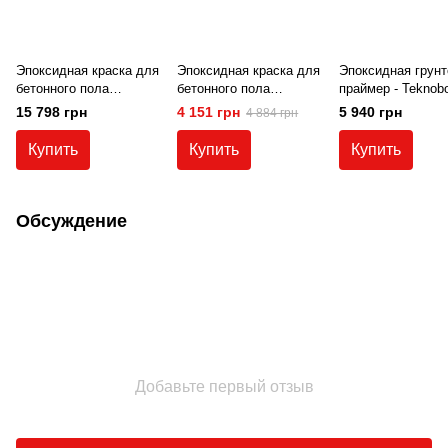
Эпоксидная краска для
Эпоксидная краска для
Эпоксидная грунт
бетонного пола
бетонного пола
праймер - Teknob
Teknobond 600 20 кг
Teknobond 600 5 кг
300 5 кг.
15 798 грн
4 151 грн
5 940 грн
4 884 грн
светло серая (RAL
Белая (RAL 9003)
7001)
Купить
Купить
Купить
Обсуждение
Добавьте первый отзыв