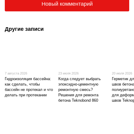
Новый комментарий
Другие записи
7 августа 2026
23 июля 2026
20 июля 2026
Гидроизоляция бассейна:
Когда следует выбрать
Герметик д
как сделать, чтобы
эпоксидно-цементную
швов бетон
бассейн не протекал и что
ремонтную смесь?
полиуретан
делать при протекании
Решения для ремонта
для дефор
бетона Teknobond 860
швов Teknop