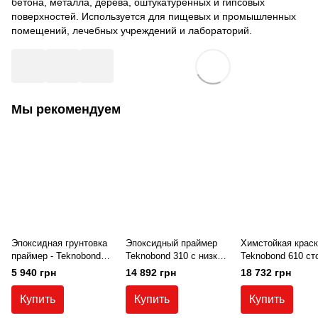
бетона, металла, дерева, оштукатуренных и гипсовых
поверхностей. Используется для пищевых и промышленных
помещений, лечебных учреждений и лабораторий.
Мы рекомендуем
Эпоксидная грунтовка
Эпоксидный праймер
Химстойкая краск
праймер - Teknobond
Teknobond 310 с низкой
Teknobond 610 ст
300 5 кг.
вязкостью, без
к серной, азотной
5 940 грн
14 892 грн
18 732 грн
растворителей
соляной, молочн
кислоте, химии,
Купить
Купить
Купить
щелочам, эпокси