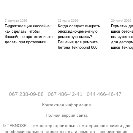
7 августа 2026
23 июля 2026
20 июля 2026
Гидроизоляция бассейна:
Когда следует выбрать
Герметик д
как сделать, чтобы
эпоксидно-цементную
швов бетон
бассейн не протекал и что
ремонтную смесь?
полиуретан
делать при протекании
Решения для ремонта
для дефор
бетона Teknobond 860
швов Teknop
067 238-09-88
067 486-42-41
044 466-46-47
Контактная информация
Полная версия сайта
© TEKNOSEL – импортер строительных материалов и химии для
профессионального строительства и ремонта. Гидроизоляция,