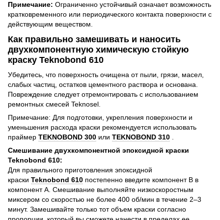
Примечание:
Ограниченно устойчивый означает возможность
кратковременного или периодического контакта поверхности с
действующим веществом.
Как правильно замешивать и наносить
двухкомпонентную химическую стойкую
краску Teknobond 610
Убедитесь, что поверхность очищена от пыли, грязи, масел,
слабых частиц, остатков цементного раствора и основана.
Повреждение следует отремонтировать с использованием
ремонтных смесей Teknosel.
Примечание: Для подготовки, укрепления поверхности и
уменьшения расхода краски рекомендуется использовать
праймер
TEKNOBOND 300
или
TEKNOBOND 310
.
Смешивание двухкомпонентной эпоксидной краски
Teknobond 610:
Для правильного приготовления эпоксидной
краски
Teknobond 610
постепенно введите компонент B в
компонент A. Смешивание выполняйте низкоскоростным
миксером со скоростью не более 400 об/мин в течение 2–3
минут. Замешивайте только тот объем краски согласно
пропорции, который вы сможете нанести в пределах ее