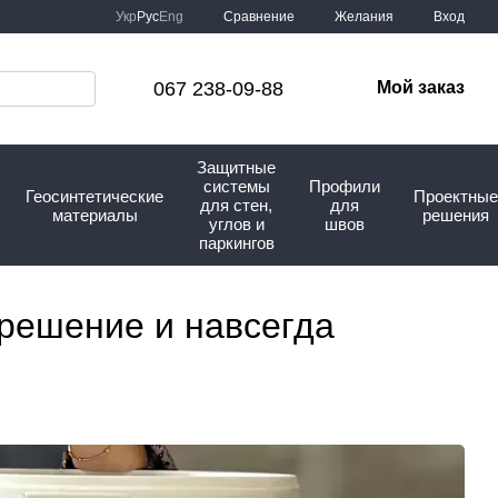
Сравнение
Укр
Рус
Eng
Желания
Вход
067 238-09-88
Мой заказ
Защитные
системы
Профили
Геосинтетические
Проектные
для стен,
для
материалы
решения
углов и
швов
паркингов
 решение и навсегда