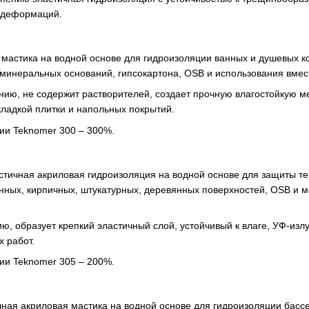
х деформаций.
 мастика на водной основе для гидроизоляции ванных и душевых к
минеральных оснований, гипсокартона, OSB и использования вмес
нию, не содержит растворителей, создает прочную влагостойкую м
ладкой плитки и напольных покрытий.
ии Teknomer 300 – 300%.
стичная акриловая гидроизоляция на водной основе для защиты тер
онных, кирпичных, штукатурных, деревянных поверхностей, OSB и 
ию, образует крепкий эластичный слой, устойчивый к влаге, УФ-из
х работ.
ии Teknomer 305 – 200%.
ная акриловая мастика на водной основе для гидроизоляции бассей