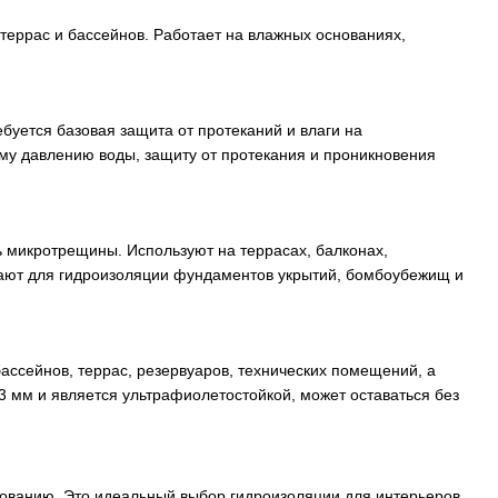
террас и бассейнов. Работает на влажных основаниях,
буется базовая защита от протеканий и влаги на
му давлению воды, защиту от протекания и проникновения
ть микротрещины. Используют на террасах, балконах,
рают для гидроизоляции фундаментов укрытий, бомбоубежищ и
ассейнов, террас, резервуаров, технических помещений, а
3 мм и является ультрафиолетостойкой, может оставаться без
зованию. Это идеальный выбор гидроизоляции для интерьеров,