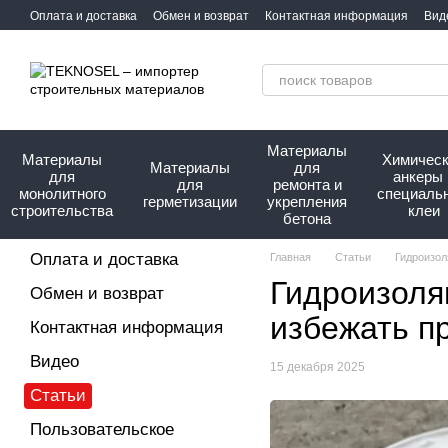
Перейти к основному контенту
Оплата и доставка
Обмен и возврат
Контактная информация
Вид
Сотрудничество
Про нас
Материалы
Материалы
Химичес
Материалы
для
для
анкеры 
для
ремонта и
монолитного
специаль
герметизации
укрепления
строительства
клеи
бетона
Оплата и доставка
Главная
Статьи
Гидроизол
Гидроизоля
Обмен и возврат
избежать п
Контактная информация
Видео
15 декабря 2025
Статьи
Пользовательское