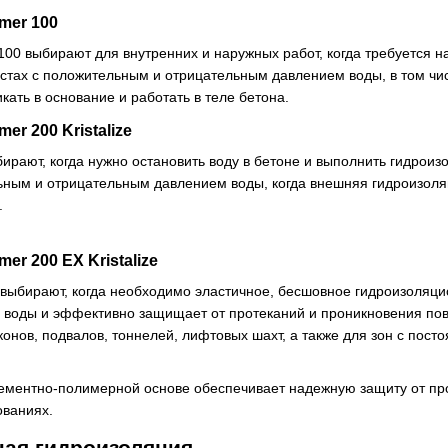
mer 100
00 выбирают для внутренних и наружных работ, когда требуется н
тах с положительным и отрицательным давлением воды, в том чис
кать в основание и работать в теле бетона.
er 200 Kristalize
ыбирают, когда нужно остановить воду в бетоне и выполнить гидро
ьным и отрицательным давлением воды, когда внешняя гидроизол
.
r 200 EX Kristalize
e выбирают, когда необходимо эластичное, бесшовное гидроизоляц
 воды и эффективно защищает от протеканий и проникновения по
онов, подвалов, тоннелей, лифтовых шахт, а также для зон с посто
ементно-полимерной основе обеспечивает надежную защиту от про
ованиях.
ая гидроизоляция