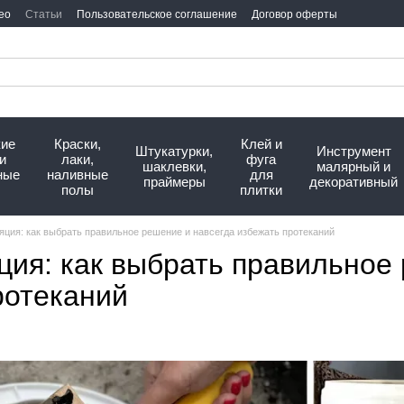
ео
Статьи
Пользовательское соглашение
Договор оферты
кие
Краски,
Клей и
Штукатурки,
Инструмент
и
лаки,
фуга
шаклевки,
малярный и
ные
наливные
для
праймеры
декоративный
полы
плитки
яция: как выбрать правильное решение и навсегда избежать протеканий
ция: как выбрать правильное
ротеканий