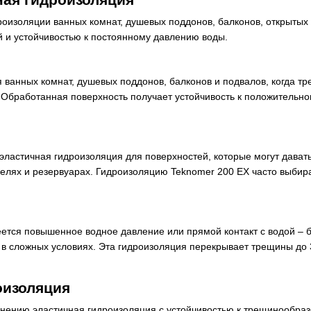
оизоляции ванных комнат, душевых поддонов, балконов, открытых 
й и устойчивостью к постоянному давлению воды.
ванных комнат, душевых поддонов, балконов и подвалов, когда тре
Обработанная поверхность получает устойчивость к положительно
 эластичная гидроизоляция для поверхностей, которые могут дава
елях и резервуарах. Гидроизоляцию Teknomer 200 EX часто выби
еется повышенное водное давление или прямой контакт с водой – б
 в сложных условиях. Эта гидроизоляция перекрывает трещины до 
оизоляция
енению эластичная гидроизоляция с устойчивостью к трещинообра