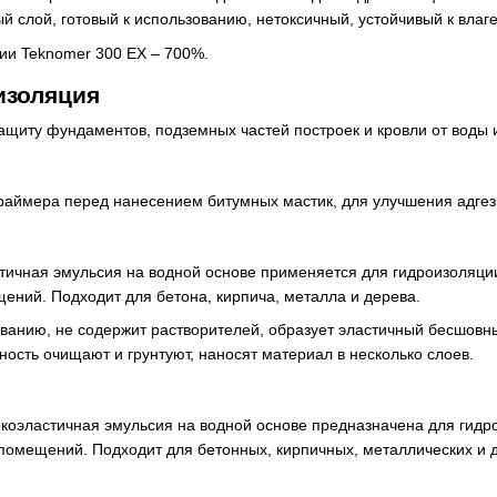
й слой, готовый к использованию, нетоксичный, устойчивый к влаг
ии Teknomer 300 EX – 700%.
изоляция
щиту фундаментов, подземных частей построек и кровли от воды и
праймера перед нанесением битумных мастик, для улучшения адгез
ичная эмульсия на водной основе применяется для гидроизоляции
ений. Подходит для бетона, кирпича, металла и дерева.
ованию, не содержит растворителей, образует эластичный бесшовн
ость очищают и грунтуют, наносят материал в несколько слоев.
оэластичная эмульсия на водной основе предназначена для гидр
 помещений. Подходит для бетонных, кирпичных, металлических и 