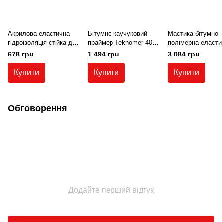
Акрилова еластична
Бітумно-каучуковий
Мастика бітумно-
гідроізоляція стійка до
праймер Teknomer 400
полімерна еласти
УФ-випромінювання
Astar 18 кг.
Teknomer 405 W 18
678 грн
1 494 грн
3 084 грн
для балконів та терас,
басейнів, резервуарів
Купити
Купити
Купити
Teknomer 305, 3 кг
Обговорення
Додайте перший відгук