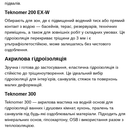
підвалів.
Teknomer 200 EX-W
Обирають для зон, де є підвищений водяний тиск або прямий
контакт з водою — басейнів, терас, резервуарів, технічних
приміщень, а також для зовнішніх робіт у складних умовах. Ця
гідроізоляція перекриває тріщини до 3 мм і є
ультрафіолетостійкою, може залишатись без чистового
оздоблення.
Акрилова гідроізоляція
Зручна і готова до застосування, еластична гідроізоляція із
стійкістю до тріщиноутворення. Це ідеальний вибір
гідроізоляції для інтер’єрів, санвузлів, стяжок та поверхонь
малих деформацій.
Teknomer 300
Teknomer 300 — акрилова мастика на водній основі для
гідроізоляції ванних і душових кімнат, кухонь, пралень та
санвузлів під будь-які оздоблювальні матеріали. Підходить для
мінеральних основ, гіпсокартону, OSB і використання разом з
теплоізоляцією.