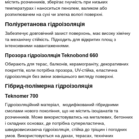
містить розчинників, зберігає гнучкість при низьких
температурах і наноситься пензлем, валиком або
розпилювачем на сухі чи злегка вологі поверхні.
Поліуретанова гідроізоляція
Забезпечує довговічний захист поверхонь, має високу хімічну
та механічну стійкість. Підходить для відкритих площ з
інтенсивними навантаженнями.
Прозора гідроізоляція Teknobond 660
Обирають для терас, балконів, керамограніту, декоративних
покриттів, коли потрібна прозора, UV-стійка, еластична
гідроізоляція без зміни зовнішнього вигляду поверхні.
Гібрид-полімерна гідроізоляція
Teknomer 700
Гідроізоляційний матеріал, модифікований гібридними
смолами нового покоління, що не містить ізоціанатів та
розчинників. Може використовуватись на металевих, бетонних
і складних основах, де потрібна супереластична,
швидковисихаюча гідроізоляція, стійка до тріщин і погодних
умов. Використовується на дахах, терасах, технічних