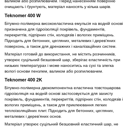
валиком або розпилювачем. Перед нанесенням поверхню
очищають і ґрунтують, матеріал наносять у кілька шарів.
Teknomer 400 W
Бітумно-полімерна високоеластична емульсія на водній основі
призначена для гідроізоляції покрівель, фундаментів,
перекриттів, підпірних стін, колодязів і вологих приміщень.
Підходить для бетонних, цегляних, металевих і дерев’яних
поверхонь, а також для дренажних і каналізаційних систем.
Матеріал готовий до використання, не містить розчинників,
утворює суцільний безшовний шар, зберігає еластичність при
низьких температурах і може наноситись на сухі та злегка
вологі основи пензлем, валиком або розпилювачем.
Teknomer 400 2K
Бітумно-полімерна двокомпонентна еластична товстошарова
гідроізоляція на водній основі застосовується для захисту
покрівель, фундаментів, перекриттів, підпірних стін, колодязів і
вологих приміщень, а також для приклеювання легких
теплоізоляційних плит. Підходить для бетонних, цегляних,
металевих і дерев’яних основ.
Матеріал утворює суцільний безшовний еластичний шар, не