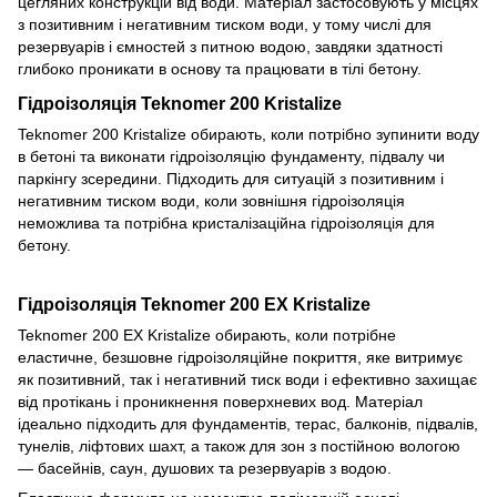
цегляних конструкцій від води. Матеріал застосовують у місцях
з позитивним і негативним тиском води, у тому числі для
резервуарів і ємностей з питною водою, завдяки здатності
глибоко проникати в основу та працювати в тілі бетону.
Гідроізоляція Teknomer 200 Kristalize
Teknomer 200 Kristalize обирають, коли потрібно зупинити воду
в бетоні та виконати гідроізоляцію фундаменту, підвалу чи
паркінгу зсередини. Підходить для ситуацій з позитивним і
негативним тиском води, коли зовнішня гідроізоляція
неможлива та потрібна кристалізаційна гідроізоляція для
бетону.
Гідроізоляція Teknomer 200 EX Kristalize
Teknomer 200 EX Kristalize обирають, коли потрібне
еластичне, безшовне гідроізоляційне покриття, яке витримує
як позитивний, так і негативний тиск води і ефективно захищає
від протікань і проникнення поверхневих вод. Матеріал
ідеально підходить для фундаментів, терас, балконів, підвалів,
тунелів, ліфтових шахт, а також для зон з постійною вологою
— басейнів, саун, душових та резервуарів з водою.