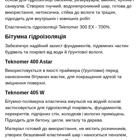
санвузлів. Створює гнучкий, водонепроникний шар, готова до
використання, нетоксична, стійка до вологи та тріщин,
підходить для внутрішніх і зовнішніх робіт.
Еластичність гідроізоляції Teknomer 300 EX - 700%.
Бітумна гідроізоляція
Забезпечує надійний захист фундаментів, підземних частин
будівель та покрівлі від води й ґрунтової вологи.
Teknomer 400 Astar
Використовується в якості праймера (ґрунтовки) перед
нанесенням бітумних мастик, для покращення адгезії та
зміцнення поверхні.
Teknomer 405 W
Бітумно-полімерна еластична емульсія на водній основі
застосовується для гідроізоляції покрівель, фундаментів,
перекриттів, підпірних стін, колодязів і вологих приміщень.
Підходить для бетону, цегли, металу та дерева.
Матеріал готовий до використання, не містить розчинників,
утворює безшовний еластичний шар і наноситься пензлем,