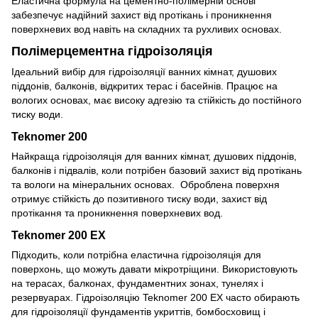
Еластична формула на цементно-полімерній основі
забезпечує надійний захист від протікань і проникнення
поверхневих вод навіть на складних та рухливих основах.
Полімерцементна гідроізоляція
Ідеальний вибір для гідроізоляції ванних кімнат, душових
піддонів, балконів, відкритих терас і басейнів. Працює на
вологих основах, має високу адгезію та стійкість до постійного
тиску води.
Teknomer 200
Найкраща гідроізоляція для ванних кімнат, душових піддонів,
балконів і підвалів, коли потрібен базовий захист від протікань
та вологи на мінеральних основах. Оброблена поверхня
отримує стійкість до позитивного тиску води, захист від
протікання та проникнення поверхневих вод.
Teknomer 200 EX
Підходить, коли потрібна еластична гідроізоляція для
поверхонь, що можуть давати мікротріщини. Використовують
на терасах, балконах, фундаментних зонах, тунелях і
резервуарах. Гідроізоляцію Teknomer 200 EX часто обирають
для гідроізоляції фундаментів укриттів, бомбосховищ і