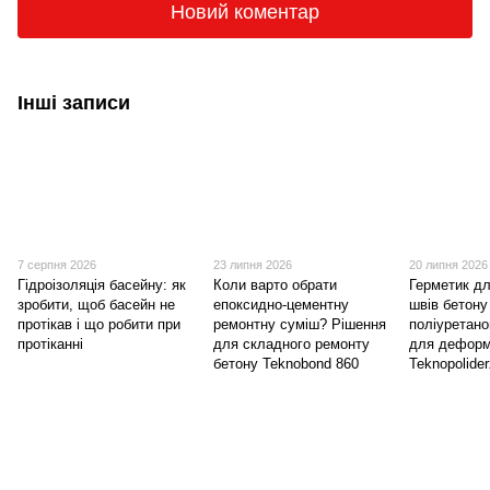
Новий коментар
Інші записи
7 серпня 2026
23 липня 2026
20 липня 2026
Гідроізоляція басейну: як
Коли варто обрати
Герметик д
зробити, щоб басейн не
епоксидно-цементну
швів бетону
протікав і що робити при
ремонтну суміш? Рішення
поліуретано
протіканні
для складного ремонту
для деформ
бетону Teknobond 860
Teknopolide