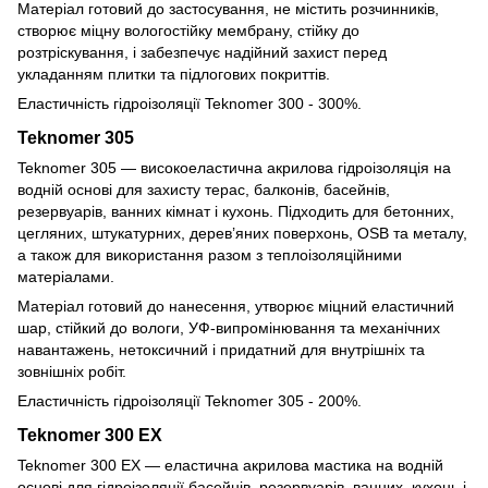
Матеріал готовий до застосування, не містить розчинників,
створює міцну вологостійку мембрану, стійку до
розтріскування, і забезпечує надійний захист перед
укладанням плитки та підлогових покриттів.
Еластичність гідроізоляції Teknomer 300 - 300%.
Teknomer 305
Teknomer 305 — високоеластична акрилова гідроізоляція на
водній основі для захисту терас, балконів, басейнів,
резервуарів, ванних кімнат і кухонь. Підходить для бетонних,
цегляних, штукатурних, дерев’яних поверхонь, OSB та металу,
а також для використання разом з теплоізоляційними
матеріалами.
Матеріал готовий до нанесення, утворює міцний еластичний
шар, стійкий до вологи, УФ-випромінювання та механічних
навантажень, нетоксичний і придатний для внутрішніх та
зовнішніх робіт.
Еластичність гідроізоляції Teknomer 305 - 200%.
Teknomer 300 EX
Teknomer 300 EX — еластична акрилова мастика на водній
основі для гідроізоляції басейнів, резервуарів, ванних, кухонь і