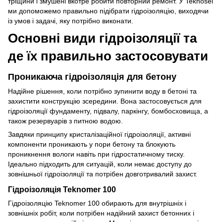
тріщини і змушені вкотре робити повторний ремонт. У Teknosel
ми допоможемо правильно підібрати гідроізоляцію, виходячи
із умов і задачі, яку потрібно виконати.
Основні види гідроізоляції та
де їх правильно застосовувати
Проникаюча гідроізоляція для бетону
Надійне рішення, коли потрібно зупинити воду в бетоні та
захистити конструкцію зсередини. Вона застосовується для
гідроізоляції фундаменту, підвалу, паркінгу, бомбосховища, а
також резервуарів з питною водою.
Завдяки принципу кристалізаційної гідроізоляції, активні
компоненти проникають у пори бетону та блокують
проникнення вологи навіть при гідростатичному тиску.
Ідеально підходить для ситуацій, коли немає доступу до
зовнішньої гідроізоляції та потрібен довготривалий захист.
Гідроізоляція Teknomer 100
Гідроізоляцію Teknomer 100 обирають для внутрішніх і
зовнішніх робіт, коли потрібен надійний захист бетонних і