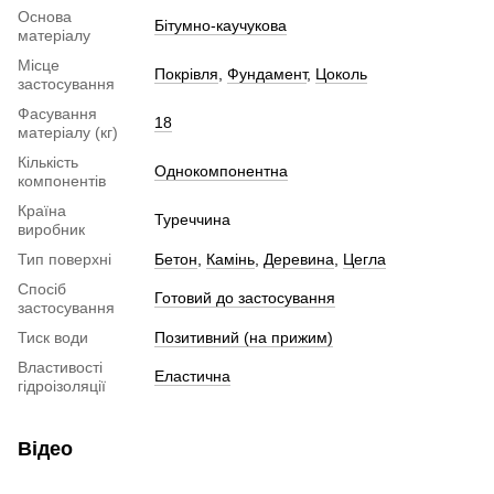
Основа
Бітумно-каучукова
матеріалу
Місце
Покрівля
,
Фундамент
,
Цоколь
застосування
Фасування
18
матеріалу (кг)
Кількість
Однокомпонентна
компонентів
Країна
Туреччина
виробник
Тип поверхні
Бетон
,
Камінь
,
Деревина
,
Цегла
Спосіб
Готовий до застосування
застосування
Тиск води
Позитивний (на прижим)
Властивості
Еластична
гідроізоляції
Відео