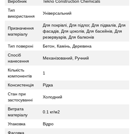
Виробник
Tekno Construction Chemicals
Тип
Універсальний
використання
Для покрівлі, Для підлог, Для підвалів, Для
Призначення
фасадів, Для цоколів, Для басейнів, Для
матеріалу
резервуарів, Для балконів
Тип поверхні
Бетон, Камінь, Деревина
Спосіб
Механізований, Ручний
нанесення
Кількість
1
компонентів
Консистенція
Рідка
Стан при
Холодний
застосуванні
Витрата
0.1 кг/м2
матеріалу
Упаковка
Відро
Фасовка