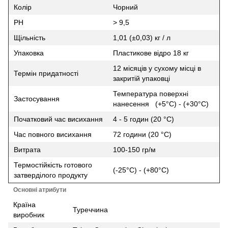
Колір
Чорний
PH
> 9,5
Щільність
1,01 (±0,03) кг / л
Упаковка
Пластикове відро 18 кг
12 місяців у сухому місці в
Термін придатності
закритій упаковці
Температура поверхні
Застосування
нанесення (+5°C) - (+30°C)
Початковий час висихання
4 - 5 годин (20 °C)
Час повного висихання
72 години (20 °C)
Витрата
100-150 гр/м
Термостійкість готового
(-25°C) - (+80°C)
затверділого продукту
Основні атрибути
Країна
Туреччина
виробник