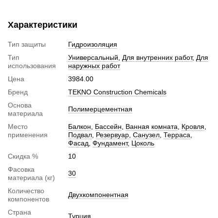
Характеристики
Тип защиты
Гидроизоляция
Тип
Универсальный
,
Для внутренних работ
,
Для
использования
наружных работ
Цена
3984.00
Бренд
TEKNO Construction Chemicals
Основа
Полимерцементная
материала
Место
Балкон
,
Бассейн
,
Ванная комната
,
Кровля
,
применения
Подвал
,
Резервуар
,
Санузел
,
Терраса
,
Фасад
,
Фундамент
,
Цоколь
Скидка %
10
Фасовка
30
материала (кг)
Количество
Двухкомпонентная
компонентов
Страна
Турция