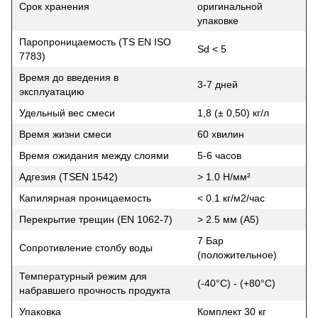
Срок хранения
оригинальной
упаковке
Паропроницаемость (TS EN ISO
Sd < 5
7783)
Время до введения в
3-7 дней
эксплуатацию
Удельный вес смеси
1,8 (± 0,50) кг/л
Время жизни смеси
60 хвилин
Время ожидания между слоями
5-6 часов
Адгезия (TSEN 1542)
> 1.0 Н/мм²
Капилярная проницаемость
< 0.1 кг/м2/час
Перекрытие трещин (EN 1062-7)
> 2.5 мм (A5)
7 Бар
Сопротивление столбу воды
(положительное)
Температурный режим для
(-40°C) - (+80°C)
набравшего прочность продукта
Упаковка
Комплект 30 кг