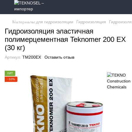
Материалы для гидроизоляции
Гидроизоляция
Гидроизоля
Гидроизоляция эластичная
полимерцементная Teknomer 200 EX
(30 кг)
Артикул:
TM200EX
Оставить отзыв
ХИТ
−10%