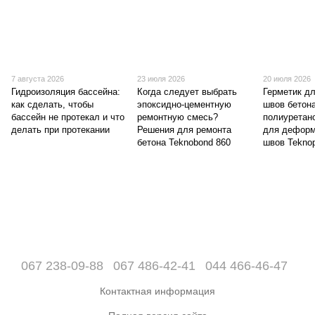
7 августа 2026
23 июля 2026
20 июля 2026
Гидроизоляция бассейна:
Когда следует выбрать
Герметик д
как сделать, чтобы
эпоксидно-цементную
швов бетон
бассейн не протекал и что
ремонтную смесь?
полиуретан
делать при протекании
Решения для ремонта
для дефор
бетона Teknobond 860
швов Teknop
067 238-09-88
067 486-42-41
044 466-46-47
Контактная информация