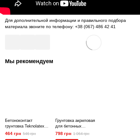
Для дополнительной информации и правильного подбора
материала звоните по телефону: +38 (067) 486 42 41
Мы рекомендуем
Бетоноконтакт
Грунтовка акриловая
грунтовка Teknolatex
для бетонных
300 (3 кг). Белая
поверхностей под гипс
464 грн
798 грн
546 грн
1 064 грн
и штукатурку