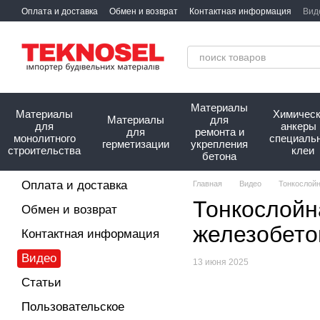
Перейти к основному контенту
Оплата и доставка
Обмен и возврат
Контактная информация
Вид
Сотрудничество
Про нас
Материалы
Материалы
Химичес
Материалы
для
для
анкеры 
для
ремонта и
монолитного
специаль
герметизации
укрепления
строительства
клеи
бетона
Оплата и доставка
Главная
Видео
Тонкослойн
Тонкослойн
Обмен и возврат
железобето
Контактная информация
Видео
13 июня 2025
Статьи
Пользовательское