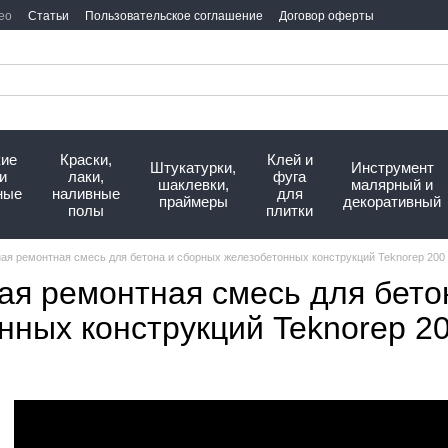
ео
Статьи
Пользовательское соглашение
Договор оферты
кие
Краски,
Клей и
Штукатурки,
Инструмент
и
лаки,
фуга
шаклевки,
малярный и
ные
наливные
для
праймеры
декоративный
полы
плитки
ая ремонтная смесь для бетона и сборных железобетонных конструкций Teknorep 200
ая ремонтная смесь для бето
нных конструкций Teknorep 2