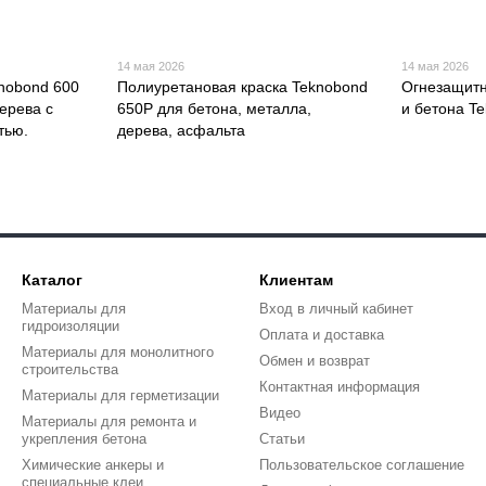
14 мая 2026
14 мая 2026
nobond 600
Полиуретановая краска Teknobond
Огнезащитн
ерева с
650P для бетона, металла,
и бетона T
тью.
дерева, асфальта
Каталог
Клиентам
Материалы для
Вход в личный кабинет
гидроизоляции
Оплата и доставка
Материалы для монолитного
Обмен и возврат
строительства
Контактная информация
Материалы для герметизации
Видео
Материалы для ремонта и
укрепления бетона
Статьи
Химические анкеры и
Пользовательское соглашение
специальные клеи