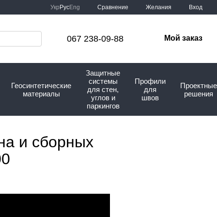
Сравнение
Укр
Рус
Eng
Желания
Вход
067 238-09-88
Мой заказ
Защитные
системы
Профили
Геосинтетические
Проектные
для стен,
для
материалы
решения
углов и
швов
паркингов
на и сборных
00