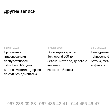
Другие записи
8 июня 2026
8 июня 2026
14 мая 2026
Прозрачная
Эпоксидная краска
Полиуретан
гидроизоляция
Teknobond 600 для
Teknobond 
полиуретановая
бетона, металла, дерева с
бетона, мет
Teknobond 660 для
высокой
асфальта
бетона, металла, дерева,
износостойкостью.
плитки без демонтажа
067 238-09-88
067 486-42-41
044 466-46-47