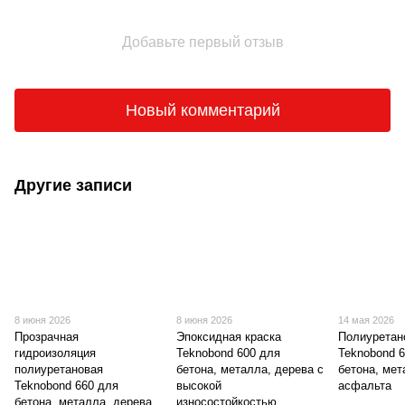
Добавьте первый отзыв
Новый комментарий
Другие записи
8 июня 2026
8 июня 2026
14 мая 2026
Прозрачная
Эпоксидная краска
Полиуретан
гидроизоляция
Teknobond 600 для
Teknobond 
полиуретановая
бетона, металла, дерева с
бетона, мет
Teknobond 660 для
высокой
асфальта
бетона, металла, дерева,
износостойкостью.