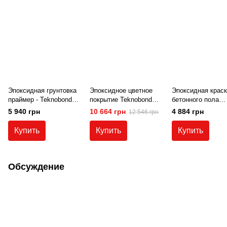
Эпоксидная грунтовка
Эпоксидное цветное
Эпоксидная краск
праймер - Teknobond
покрытие Teknobond
бетонного пола
300 5 кг.
600 TIX для
Teknobond 600 5 к
5 940 грн
10 664 грн
4 884 грн
12 546 грн
текстурированного
темно-серая (RAL
бетона
Купить
Купить
Купить
Обсуждение