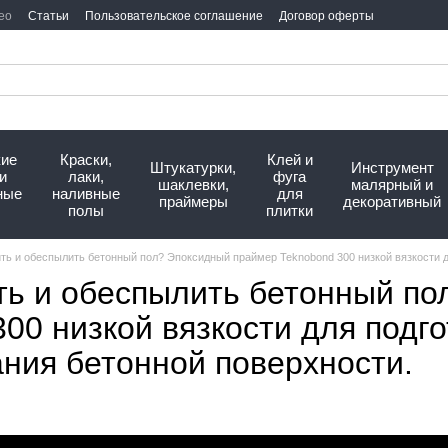
ео
Статьи
Пользовательское соглашение
Договор оферты
кие
Краски,
Клей и
Штукатурки,
Инструмент
и
лаки,
фуга
шаклевки,
малярный и
ные
наливные
для
праймеры
декоративный
полы
плитки
ть и обеспылить бетонный пол? Эпоксидный праймер Teknobond 300 низкой вязкости д
ть и обеспылить бетонный п
00 низкой вязкости для подго
ния бетонной поверхности.