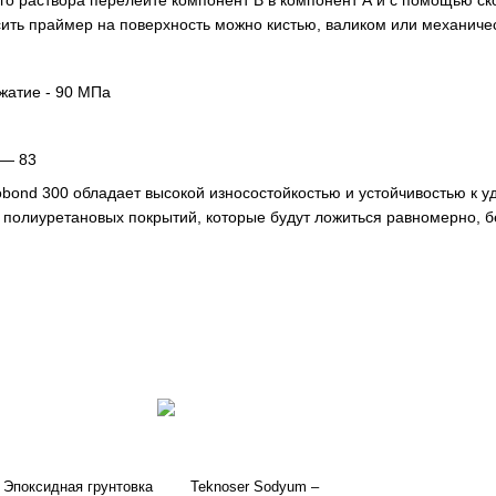
го раствора перелейте компонент B в компонент А и с помощью с
осить праймер на поверхность можно кистью, валиком или механиче
жатие - 90 МПа
 — 83
bond 300 обладает высокой износостойкостью и устойчивостью к уд
 полиуретановых покрытий, которые будут ложиться равномерно, б