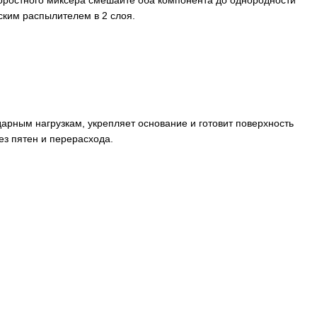
коростного миксера смешайте оба компонента до однородности
ским распылителем в 2 слоя.
арным нагрузкам, укрепляет основание и готовит поверхность
ез пятен и перерасхода.