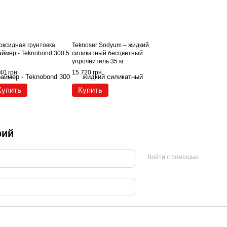
оксидная грунтовка
Teknoser Sodyum – жидкий
аймер - Teknobond 300 5
силикатный бесцветный
упрочнитель 35 кг.
40 грн
15 720 грн
Купить
Купить
рий
Войти с помощью