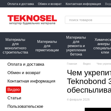
Перейти к основному контенту
Оплата и доставка
Обмен и возврат
Контактная информация
Вид
Сотрудничество
Про нас
Материалы
Материалы
Химичес
Материалы
для
для
анкеры 
для
ремонта и
монолитного
специаль
герметизации
укрепления
строительства
клеи
бетона
Оплата и доставка
Главная
Видео
Чем укрепи
Чем укрепи
Обмен и возврат
Teknobond 3
Контактная информация
обеспылива
Видео
Статьи
4 февраля 2026
Пользовательское