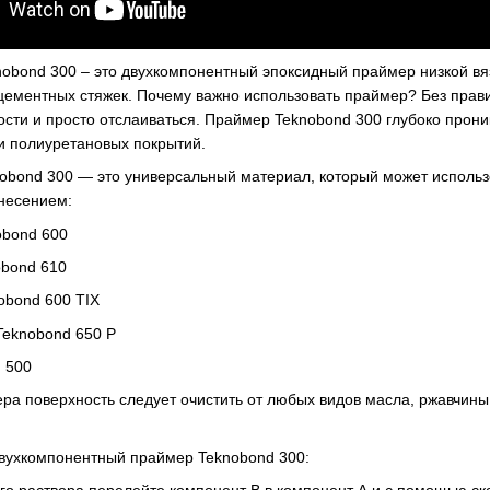
nobond 300 – это двухкомпонентный эпоксидный праймер низкой вя
цементных стяжек. Почему важно использовать праймер? Без прави
сти и просто отслаиваться. Праймер Teknobond 300 глубоко проник
и полиуретановых покрытий.
bond 300 — это универсальный материал, который может использ
несением:
obond 600
obond 610
obond 600 TIX
Teknobond 650 P
 500
а поверхность следует очистить от любых видов масла, ржавчины
двухкомпонентный праймер Teknobond 300: