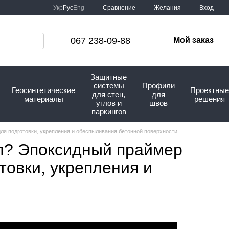
Сравнение
Укр
Рус
Eng
Желания
Вход
067 238-09-88
Мой заказ
Защитные
системы
Профили
Геосинтетические
Проектные
для стен,
для
материалы
решения
углов и
швов
паркингов
ля подготовки, укрепления и обеспыливания бетонной поверхности.
ол? Эпоксидный праймер
товки, укрепления и