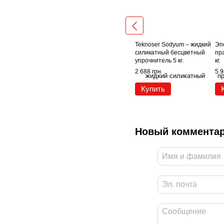
Teknoser Sodyum – жидкий
Эп
силикатный бесцветный
пр
упрочнитель 5 кг.
кг.
2 688 грн
5 9
Купить
Новый коммента