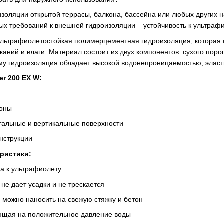
оизоляции открытой террасы, балкона, бассейна или любых других 
ых требований к внешней гидроизоляции – устойчивость к ультраф
ультрафиолетостойкая полимерцементная гидроизоляция, которая 
каний и влаги. Материал состоит из двух компонентов: сухого пор
му гидроизоляция обладает высокой водонепроницаемостью, эласт
r 200 EX W:
коны
нтальные и вертикальные поверхности
онструкции
ристики:
а к ультрафиолету
не дает усадки и не трескается
 можно наносить на свежую стяжку и бетон
ющая на положительное давление воды