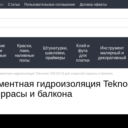
ео
Статьи
Пользовательское соглашение
Договор оферты
кие
Краски,
Клей и
Штукатурки,
Инструмент
и
лаки,
фуга
шаклевки,
малярный и
ные
наливные
для
праймеры
декоративный
полы
плитки
ентная гидроизоляция Teknomer 200 EX W для открытой террасы и балкона
ентная гидроизоляция Tekno
еррасы и балкона