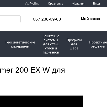
Сравнение
Укр
Рус
Eng
Желания
Вход
067 238-09-88
Мой заказ
Защитные
системы
Профили
Геосинтетические
Проектные
для стен,
для
материалы
решения
углов и
швов
паркингов
mer 200 EX W для