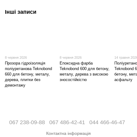
Інші записи
8 червня 2026
8 червня 2026
14 травня 202
Прозора гідроізоляція
Епоксидна фарба
Поліуретан
поліуретанова Teknobond
Teknobond 600 для бетону,
Teknobond 
660 для бетону, металу,
металу, дерева з високою
бетону, мет
дерева, плитки без
зносостійкістю
асфальту
демонтажу
067 238-09-88
067 486-42-41
044 466-46-47
Контактна інформація