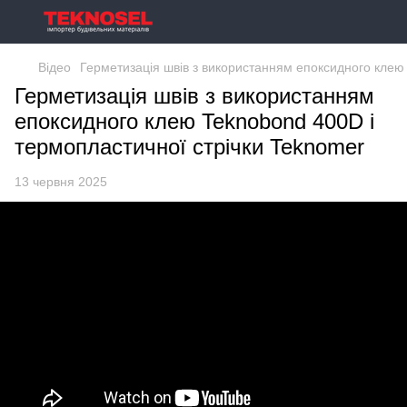
Відео
Герметизація швів з використанням епоксидного клею
Герметизація швів з використанням
епоксидного клею Teknobond 400D і
термопластичної стрічки Teknomer
13 червня 2025