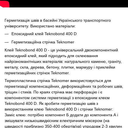
Герметизація швів в басейні Українського транспортного
університету. Використано матеріали:
Епоксидний клей Teknobond 400 D
Герметизаційна стрічка Teknomer
Клей Teknobond 400 D - це універсальний двокомпонентний
епоксидний клей, який підходить для склеювання
найрізноманітніших матеріалів: натурального каменю, граніту,
металу, скла, дерева, бетону, плитки, мармуру і приклейки
герметизаційних стрічок Teknomer.
Термопластична стрічка Teknomer використовується для
герметизації компенсаційних, деформаційних та робочих швів,
тріщин і стиків. По краях стрічка має перфорацію і є
компонентом системи герметизації з епоксидним клеєм
Teknobond 400 D. Як зробити герметизацію швів з
використанням клею Teknobond 400 D і стрічки Teknomer:
Заміс клею: потрібно компонент Б додати до компонента А і
змішувати низькошвидкісним електричним міксером (на
швидкості приблизно 350-400 обертів/хв) упродовж 2-3 хвилин