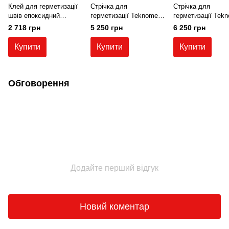
Клей для герметизації
Стрічка для
Стрічка для
швів епоксидний
герметизації Teknomer
герметизації Tek
Teknobond 400 D
(ширина 200 мм), рулон
(ширина 250 мм),
2 718 грн
5 250 грн
6 250 грн
(комплект 5 кг)
25 м.п.
25 м.п.
Купити
Купити
Купити
Обговорення
Додайте перший відгук
Новий коментар