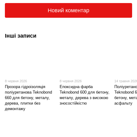
Новий коментар
Інші записи
8 червня 2026
8 червня 2026
14 травня 202
Прозора гідроізоляція
Епоксидна фарба
Поліуретан
поліуретанова Teknobond
Teknobond 600 для бетону,
Teknobond 
660 для бетону, металу,
металу, дерева з високою
бетону, мет
дерева, плитки без
зносостійкістю
асфальту
демонтажу