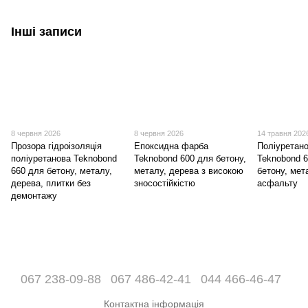
Інші записи
8 червня 2026
8 червня 2026
14 травня 202
Прозора гідроізоляція
Епоксидна фарба
Поліуретан
поліуретанова Teknobond
Teknobond 600 для бетону,
Teknobond 
660 для бетону, металу,
металу, дерева з високою
бетону, мет
дерева, плитки без
зносостійкістю
асфальту
демонтажу
067 238-09-88
067 486-42-41
044 466-46-47
Контактна інформація