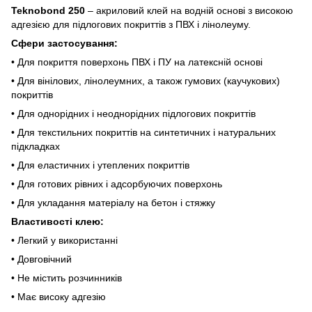
Teknobond 250
– акриловий клей на водній основі з високою
адгезією для підлогових покриттів з ПВХ і лінолеуму.
Сфери застосування:
• Для покриття поверхонь ПВХ і ПУ на латексній основі
• Для вінілових, лінолеумних, а також гумових (каучукових)
покриттів
• Для однорідних і неоднорідних підлогових покриттів
• Для текстильних покриттів на синтетичних і натуральних
підкладках
• Для еластичних і утеплених покриттів
• Для готових рівних і адсорбуючих поверхонь
• Для укладання матеріалу на бетон і стяжку
Властивості клею:
• Легкий у використанні
• Довговічний
• Не містить розчинників
• Має високу адгезію