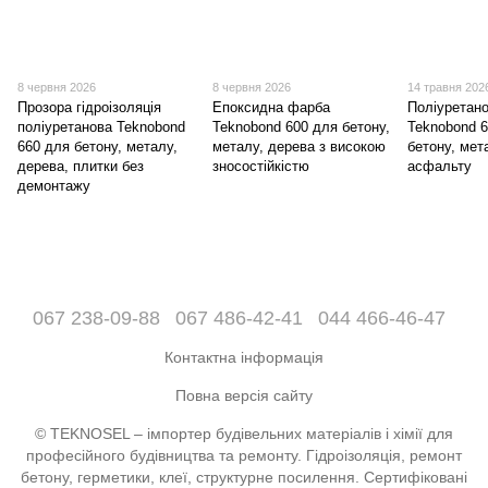
8 червня 2026
8 червня 2026
14 травня 202
Прозора гідроізоляція
Епоксидна фарба
Поліуретан
поліуретанова Teknobond
Teknobond 600 для бетону,
Teknobond 
660 для бетону, металу,
металу, дерева з високою
бетону, мет
дерева, плитки без
зносостійкістю
асфальту
демонтажу
067 238-09-88
067 486-42-41
044 466-46-47
Контактна інформація
Повна версія сайту
© TEKNOSEL – імпортер будівельних матеріалів і хімії для
професійного будівництва та ремонту. Гідроізоляція, ремонт
бетону, герметики, клеї, структурне посилення. Сертифіковані