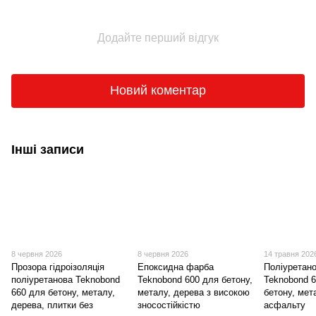
Додайте перший відгук
Новий коментар
Інші записи
8 червня 2026
8 червня 2026
14 травня 202
Прозора гідроізоляція
Епоксидна фарба
Поліуретан
поліуретанова Teknobond
Teknobond 600 для бетону,
Teknobond 
660 для бетону, металу,
металу, дерева з високою
бетону, мет
дерева, плитки без
зносостійкістю
асфальту