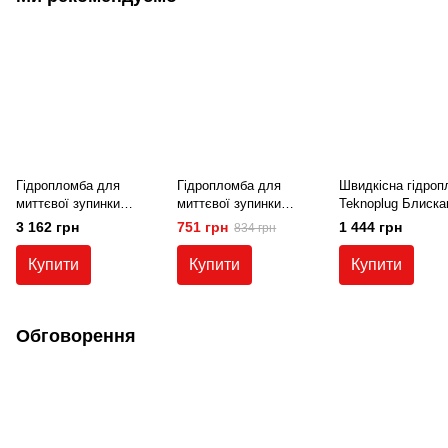
Гідропломба для
Гідропломба для
Швидкісна гідроп
миттєвої зупинки
миттєвої зупинки
Teknoplug Блиска
активного протікання
активного протікання
(ремонтна суміш,
3 162 грн
751 грн
1 444 грн
834 грн
води Teknoplug (20 кг)
води Teknoplug (5 кг)
схоплюється за 2
секунди), 5 кг
Купити
Купити
Купити
Обговорення