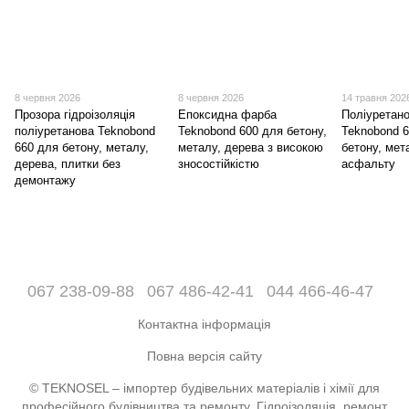
8 червня 2026
8 червня 2026
14 травня 202
Прозора гідроізоляція
Епоксидна фарба
Поліуретан
поліуретанова Teknobond
Teknobond 600 для бетону,
Teknobond 
660 для бетону, металу,
металу, дерева з високою
бетону, мет
дерева, плитки без
зносостійкістю
асфальту
демонтажу
067 238-09-88
067 486-42-41
044 466-46-47
Контактна інформація
Повна версія сайту
© TEKNOSEL – імпортер будівельних матеріалів і хімії для
професійного будівництва та ремонту. Гідроізоляція, ремонт