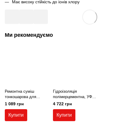
Має високу стійкість до іонів хлору
Ми рекомендуємо
Ремонтна суміш
Гідроізоляція
тонкошарова для
полімерцементна, УФ-
бетону Teknorep 200 (25
стійка, двокомпонентна
1 089 грн
4 722 грн
кг).
Teknomer 200 ЕХ-W.
Бежева(30 кг)
Купити
Купити