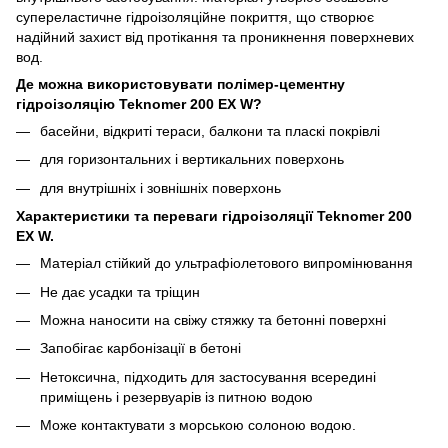
супереластичне гідроізоляційне покриття, що створює
надійний захист від протікання та проникнення поверхневих
вод.
Де можна використовувати полімер-цементну
гідроізоляцію Teknomer 200 EX W?
басейни, відкриті тераси, балкони та пласкі покрівлі
для горизонтальних і вертикальних поверхонь
для внутрішніх і зовнішніх поверхонь
Характеристики та переваги гідроізоляції Teknomer 200
EX W.
Матеріал стійкий до ультрафіолетового випромінювання
Не дає усадки та тріщин
Можна наносити на свіжу стяжку та бетонні поверхні
Запобігає карбонізації в бетоні
Нетоксична, підходить для застосування всередині
приміщень і резервуарів із питною водою
Може контактувати з морською солоною водою.