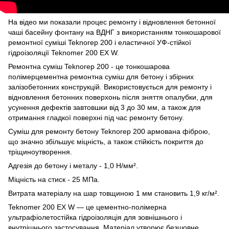
На відео ми показали процес ремонту і відновлення бетонної
чаші басейну фонтану на ВДНГ з використанням тонкошарової
ремонтної суміші Teknorep 200 і еластичної УФ-стійкої
гідроізоляції Teknomer 200 EX W.
Ремонтна суміш Teknorep 200 - це тонкошарова
полімерцементна ремонтна суміш для бетону і збірних
залізобетонних конструкцій. Використовується для ремонту і
відновлення бетонних поверхонь після зняття опалубки, для
усунення дефектів завтовшки від 3 до 30 мм, а також для
отримання гладкої поверхні під час ремонту бетону.
Суміш для ремонту бетону Teknorep 200 армована фіброю,
що значно збільшує міцність, а також стійкість покриття до
тріщиноутворення.
Адгезія до бетону і металу - 1,0 Н/мм².
Міцність на стиск - 25 МПа.
Витрата матеріалу на шар товщиною 1 мм становить 1,9 кг/м².
Teknomer 200 EX W — це цементно-полімерна
ультрафіолетостійка гідроізоляція для зовнішнього і
внутрішнього застосування. Матеріал утворює безшовне