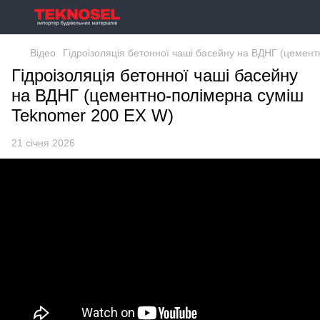
Відео
Гідроізоляція бетонної чаші басейну на ВДНГ (цемен
Гідроізоляція бетонної чаші басейну
на ВДНГ (цементно-полімерна суміш
Teknomer 200 EX W)
21 січня 2026