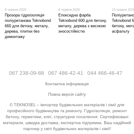
8 червня 2026
8 червня 2026
14 травня 202
Прозора гідроізоляція
Епоксидна фарба
Поліуретан
поліуретанова Teknobond
Teknobond 600 для бетону,
Teknobond 
660 для бетону, металу,
металу, дерева з високою
бетону, мет
дерева, плитки без
зносостійкістю
асфальту
демонтажу
067 238-09-88
067 486-42-41
044 466-46-47
Контактна інформація
Повна версія сайту
© TEKNOSEL – імпортер будівельних матеріалів і хімії для
професійного будівництва та ремонту. Гідроізоляція, ремонт
бетону, герметики, клеї, структурне посилення. Сертифіковані
матеріали, швидка доставка, експертна підтримка. Ваш надійний
партнер у світі будівельних матеріалів і хімії!