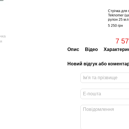
Стрічка для 
Teknomer (ш
рулон 25 м.п
5 250 грн
7 57
Опис
Відео
Характери
Новий відгук або комента