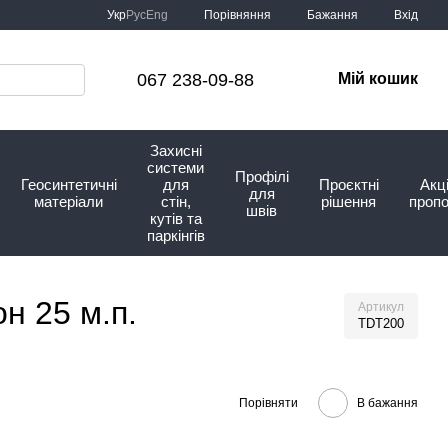
Порівняння
Укр
Рус
Eng
Бажання
Вхід
067 238-09-88
Мій кошик
Захисні
системи
Профілі
Геосинтетичні
для
Проєктні
Акці
для
матеріали
стін,
рішення
пропо
швів
кутів та
паркінгів
н 25 м.п.
Артикул
TDT200
Порівняти
В бажання