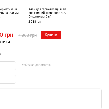
герметизації
Клей для герметизації швів
ирина 200 мм),
епоксидний Teknobond 400
.
D (комплект 5 кг)
2 718 грн
0 грн
7 968 грн
Купити
стики
р
Увійти за допомогою