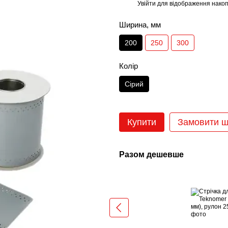
Увійти
для відображення накоп
%
Ширина, мм
200
250
300
Колір
Сірий
Купити
Замовити 
Разом дешевше