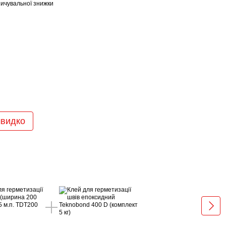
ичувальної знижки
швидко
Раз