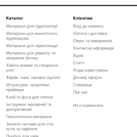
Каталог
Клієнтам
Матеріали для гідроізоляції
Вхід до кабінету
Матеріали для монолітного
Оплата і доставка
будівництва
Обмін та повернення
Матеріали для герметизації
Контактна інформація
Матеріали для ремонту та
Відео
зміцнення бетону
Статті
Хімічні анкери та спеціальні
клеї
Угода користувача
Фарби, лаки, наливні підлоги
Договір оферти
Штукатурки, шпаклівки,
Співпраця
праймери
Про нас
Клей та фуга для плитки
Інструмент малярний та
Ми в соцмережах
декоративний
Геосинтетичні матеріали
Захисні системи для стін,
кутів та паркінгів
Профілі для швів