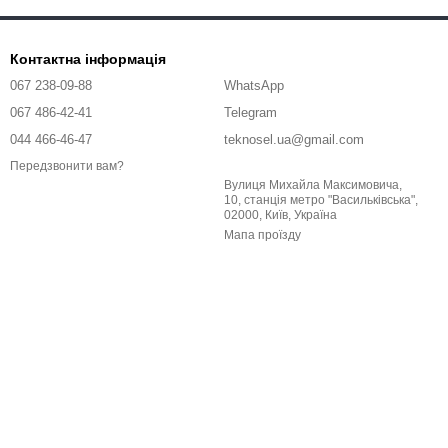
Контактна інформація
067 238-09-88
WhatsApp
067 486-42-41
Telegram
044 466-46-47
teknosel.ua@gmail.com
Передзвонити вам?
Вулиця Михайла Максимовича,
10, станція метро "Васильківська",
02000, Київ, Україна
Мапа проїзду