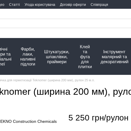
део
Статті
Угода користувача
Договір оферти
Співпраця
Клей
ічні
Фарби,
Штукатурки,
та
Інструмент
ри та
лаки,
шпаклівки,
фуга
малярний та
іальні
наливні
праймери
для
декоративний
леї
підлоги
плитки
ічка для герметизації Teknomer (ширина 200 мм), рулон 25 м.п.
eknomer (ширина 200 мм), руло
5 250 грн/рулон