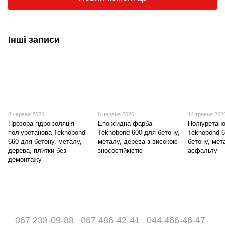
Інші записи
8 червня 2026
8 червня 2026
14 травня 202
Прозора гідроізоляція
Епоксидна фарба
Поліуретан
поліуретанова Teknobond
Teknobond 600 для бетону,
Teknobond 
660 для бетону, металу,
металу, дерева з високою
бетону, мет
дерева, плитки без
зносостійкістю
асфальту
демонтажу
067 238-09-88
067 486-42-41
044 466-46-47