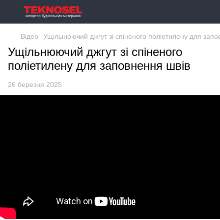
Відео
Ущільнюючий джгут зі спіненого поліетилену для запо
Ущільнюючий джгут зі спіненого
поліетилену для заповнення швів
26 березня 2025