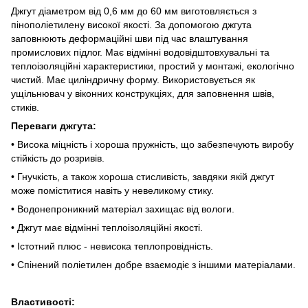
Джгут діаметром від 0,6 мм до 60 мм виготовляється з
пінополіетилену високої якості. За допомогою джгута
заповнюють деформаційні шви під час влаштування
промислових підлог. Має відмінні водовідштовхувальні та
теплоізоляційні характеристики, простий у монтажі, екологічно
чистий. Має циліндричну форму. Використовується як
ущільнювач у віконних конструкціях, для заповнення швів,
стиків.
Переваги джгута:
• Висока міцність і хороша пружність, що забезпечують виробу
стійкість до розривів.
• Гнучкість, а також хороша стисливість, завдяки якій джгут
може поміститися навіть у невеликому стику.
• Водонепроникний матеріал захищає від вологи.
• Джгут має відмінні теплоізоляційні якості.
• Істотний плюс - невисока теплопровідність.
• Спінений поліетилен добре взаємодіє з іншими матеріалами.
Властивості: