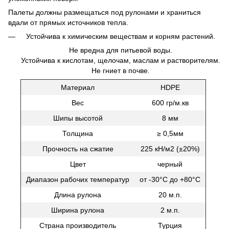
Палеты должны размещаться под рулонами и храниться
вдали от прямых источников тепла.
Устойчива к химическим веществам и корням растений.
Не вредна для питьевой воды.
Устойчива к кислотам, щелочам, маслам и растворителям.
Не гниет в почве.
Материал
HDPE
Вес
600 гр/м.кв
Шипы высотой
8 мм
Толщина
≥ 0,5мм
Прочность на сжатие
225 кН/м2 (±20%)
Цвет
черный
Диапазон рабочих температур
от -30°С до +80°С
Длина рулона
20 м.п.
Ширина рулона
2 м.п.
Страна производитель
Турция