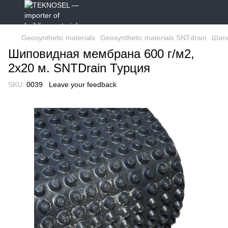
Geosynthetic materials
Geosynthetic materials SNTdrain
Шипо
Шиповидная мембрана 600 г/м2,
2х20 м. SNTDrain Турция
SKU:
0039
Leave your feedback