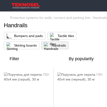
Protective systems for walls, corners and parking lots
Handrails
Handrails
Bumpers and pads
Tactile tiles
Skirting boards
Handrails
Filter
By popularity