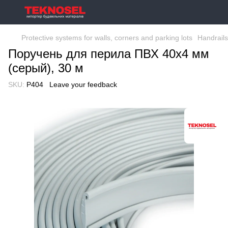
Protective systems for walls, corners and parking lots
Handrails
Поручень для перила ПВХ 40х4 мм
(серый), 30 м
SKU:
P404
Leave your feedback