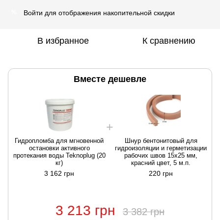
Войти
для отображения накопительной скидки
%
В избранное
К сравнению
Вместе дешевле
Гидропломба для мгновенной
Шнур бентонитовый для
остановки активного
гидроизоляции и герметизации
протекания воды Teknoplug (20
рабочих швов 15х25 мм,
п
кг)
красний цвет, 5 м.п.
3 162 грн
220 грн
3 213 грн
3 382 грн