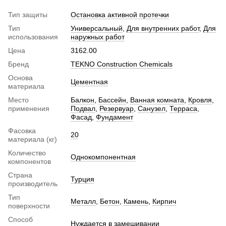
Тип защиты
Остановка активной протечки
Тип
Универсальный
,
Для внутренних работ
,
Для
использования
наружных работ
Цена
3162.00
Бренд
TEKNO Construction Chemicals
Основа
Цементная
материала
Место
Балкон
,
Бассейн
,
Ванная комната
,
Кровля
,
применения
Подвал
,
Резервуар
,
Санузел
,
Терраса
,
Фасад
,
Фундамент
Фасовка
20
материала (кг)
Количество
Однокомпонентная
компонентов
Страна
Турция
производитель
Тип
Металл
,
Бетон
,
Камень
,
Кирпич
поверхности
Способ
Нуждается в замешивании