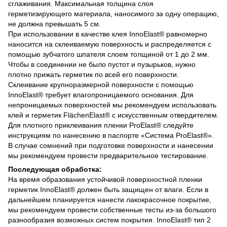
сглаживания. Максимальная толщина слоя
герметизирующего материала, наносимого за одну операцию,
не должна превышать 5 см.
При использовании в качестве клея InnoElast® равномерно
наносится на склеиваемую поверхность и распределяется с
помощью зубчатого шпателя слоем толщиной от 1 до 2 мм.
Чтобы в соединении не было пустот и пузырьков, нужно
плотно прижать герметик по всей его поверхности.
Склеивание крупноразмерной поверхности с помощью
InnoElast® требует влагопроницаемого основания. Для
непроницаемых поверхностей мы рекомендуем использовать
клей и герметик FlächenElast® с искусственным отвердителем.
Для плотного приклеивания пленки ProElast® следуйте
инструкциям по нанесению в паспорте «Система ProElast®».
В случае сомнений при подготовке поверхности и нанесении
мы рекомендуем провести предварительное тестирование.
Последующая обработка:
На время образования устойчивой поверхностной пленки
герметик InnoElast® должен быть защищен от влаги. Если в
дальнейшем планируется нанести лакокрасочное покрытие,
мы рекомендуем провести собственные тесты из-за большого
разнообразия возможных систем покрытия. InnoElast® тип 2