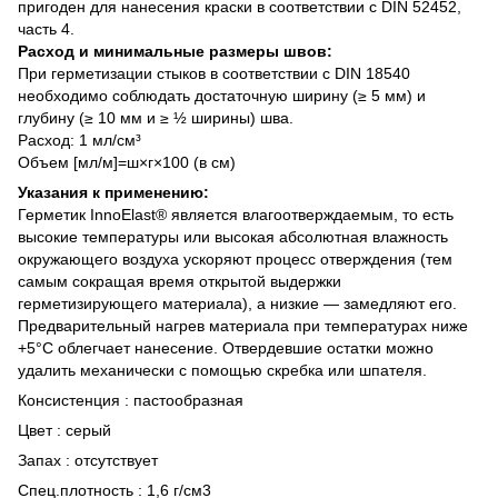
пригоден для нанесения краски в соответствии с DIN 52452,
часть 4.
Расход и минимальные размеры швов:
При герметизации стыков в соответствии с DIN 18540
необходимо соблюдать достаточную ширину (≥ 5 мм) и
глубину (≥ 10 мм и ≥ ½ ширины) шва.
Расход: 1 мл/см³
Объем [мл/м]=ш×г×100 (в см)
Указания к применению:
Герметик InnoElast® является влагоотверждаемым, то есть
высокие температуры или высокая абсолютная влажность
окружающего воздуха ускоряют процесс отверждения (тем
самым сокращая время открытой выдержки
герметизирующего материала), а низкие — замедляют его.
Предварительный нагрев материала при температурах ниже
+5°C облегчает нанесение. Отвердевшие остатки можно
удалить механически с помощью скребка или шпателя.
Консистенция : пастообразная
Цвет : серый
Запах : отсутствует
Спец.плотность : 1,6 г/см3