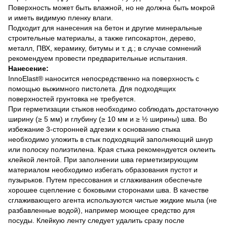
Поверхность может быть влажной, но не должна быть мокрой
и иметь видимую пленку влаги.
Подходит для нанесения на бетон и другие минеральные
строительные материалы, а также гипсокартон, дерево,
металл, ПВХ, керамику, битумы и т. д.; в случае сомнений
рекомендуем провести предварительные испытания.
Нанесение:
InnoElast® наносится непосредственно на поверхность с
помощью выжимного пистолета. Для подходящих
поверхностей грунтовка не требуется.
При герметизации стыков необходимо соблюдать достаточную
ширину (≥ 5 мм) и глубину (≥ 10 мм и ≥ ½ ширины) шва. Во
избежание 3-сторонней адгезии к основанию стыка
необходимо уложить в стык подходящий заполняющий шнур
или полоску полиэтилена. Края стыка рекомендуется оклеить
клейкой лентой. При заполнении шва герметизирующим
материалом необходимо избегать образования пустот и
пузырьков. Путем прессования и сглаживания обеспечьте
хорошее сцепление с боковыми сторонами шва. В качестве
сглаживающего агента используются чистые жидкие мыла (не
разбавленные водой), например моющее средство для
посуды. Клейкую ленту следует удалить сразу после