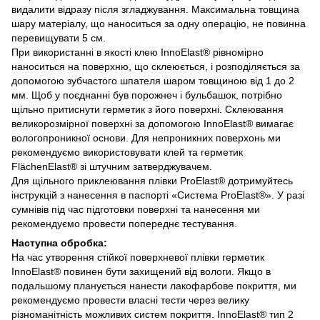
видалити відразу після згладжування. Максимальна товщина
шару матеріалу, що наноситься за одну операцію, не повинна
перевищувати 5 см.
При використанні в якості клею InnoElast® рівномірно
наноситься на поверхню, що склеюється, і розподіляється за
допомогою зубчастого шпателя шаром товщиною від 1 до 2
мм. Щоб у поєднанні був порожнеч і бульбашок, потрібно
щільно притиснути герметик з його поверхні. Склеювання
великорозмірної поверхні за допомогою InnoElast® вимагає
вологопроникної основи. Для непроникних поверхонь ми
рекомендуємо використовувати клей та герметик
FlächenElast® зі штучним затверджувачем.
Для щільного приклеювання плівки ProElast® дотримуйтесь
інструкцій з нанесення в паспорті «Система ProElast®». У разі
сумнівів під час підготовки поверхні та нанесення ми
рекомендуємо провести попереднє тестування.
Наступна обробка:
На час утворення стійкої поверхневої плівки герметик
InnoElast® повинен бути захищений від вологи. Якщо в
подальшому планується нанести лакофарбове покриття, ми
рекомендуємо провести власні тести через велику
різноманітність можливих систем покриття. InnoElast® тип 2