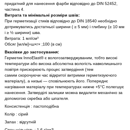
придатний для нанесення фарби відповідно до DIN 52452,
частина 4.
Витрата та мінімальні розміри швів:
При герметизації стиків відповідно до DIN 18540 необхідно
дотримуватись достатньої ширини ( ≥ 5 мм) і глибину (≥ 10 мм
і ≥ ½ ширини) шва.
Витрата: 1 мл/см³
Обсяг [мл/м]=ш×г× ;100 (в см)
Вказівки до застосування:
Герметик InnoElast® є вологозатверджуваним, тобто високі
температури або висока абсолютна вологість навколишнього
повітря прискорюють процес затвердіння (тем
самим скорочуючи час відкритої витримки герметизуючого
матеріалу), а низькі — сповільнюють його. Попереднє
нагрівання матеріалу при температурах нижче +5°C полегшує
нанесення. Затверділі залишки можна видалити механічно за
допомогою скребка або шпателя.
Консистенція : пастоподібна
Колір : сірий
Запах : відсутній
Спец.щільність : 1,6 г/см3