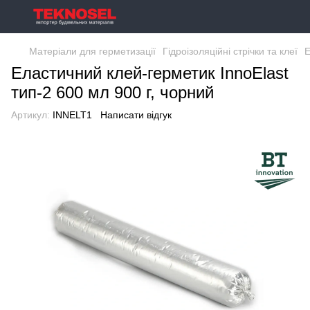
Матеріали для герметизації
Гідроізоляційні стрічки та клеї
Е
Еластичний клей-герметик InnoElast
тип-2 600 мл 900 г, чорний
Артикул:
INNELT1
Написати відгук