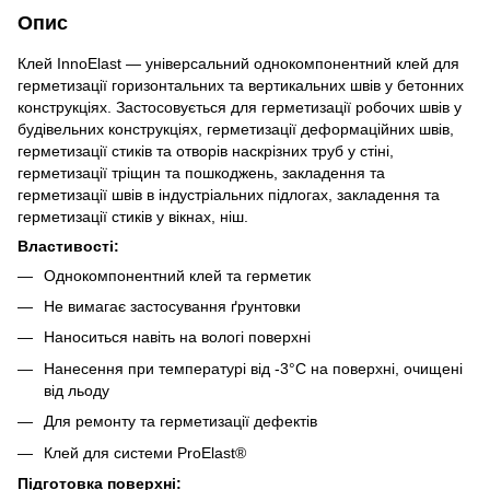
Опис
Клей InnoElast — універсальний однокомпонентний клей для
герметизації горизонтальних та вертикальних швів у бетонних
конструкціях. Застосовується для герметизації робочих швів у
будівельних конструкціях, герметизації деформаційних швів,
герметизації стиків та отворів наскрізних труб у стіні,
герметизації тріщин та пошкоджень, закладення та
герметизації швів в індустріальних підлогах, закладення та
герметизації стиків у вікнах, ніш.
Властивості:
Однокомпонентний клей та герметик
Не вимагає застосування ґрунтовки
Наноситься навіть на вологі поверхні
Нанесення при температурі від -3°C на поверхні, очищені
від льоду
Для ремонту та герметизації дефектів
Клей для системи ProElast®
Підготовка поверхні: