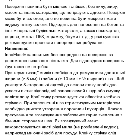
Поверхня повинна бути міцною і стійкою, без пилу, жиру,
масел та інших матеріалів, що погіршують адгезію. Поверхня
може бути вологою, але не повинна бути мокрою і мати
видиму плівку вологи. Підходить для нанесення на бетон та
інші мінеральні будівельні матеріали, а також гіпсокартон,
дерево, метал, ПВХ, кераміку, бітуми і т. д.; у разі сумнівів
рекомендуємо провести попередні випробування.
Нанесення:
InnoElast® наноситься безпосередньо на поверхню за
допомогою вичавного пістолета. Для відповідних поверхонь
ґрунтовка не потрібна.
При герметизації стиків необхідно дотримуватися достатньої
ширини (≥ 5 мм) і глибини (≥ 10 мм і ≥ ½ ширини) шва. Щоб
уникнути 3-сторонньої адгезії до основи стику необхідно
укласти в стик відповідний заповнюючий шнур або смужку
поліетилену. Краї стику рекомендується обклеїти клейкою
стрічкою. При заповненні шва герметизуючим матеріалом
необхідно уникати утворення порожнин і пухирців. Шляхом
пресування та згладжування забезпечте гарне зчеплення з
бічними сторонами шва. Як згладжуючий агент
використовуються чисті рідкі мила (не розбавлені водою),
наприклад миючий засіб для посуду. Клейку стрічку слід