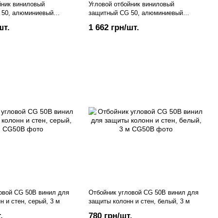
йник виниловый
Угловой отбойник виниловый
 50, алюминиевый
защитный CG 50, алюминиевый
но-серый, 3 м
профиль, кремовый, 3 м
шт.
1 662 грн/шт.
овой CG 50B винил для
Отбойник угловой CG 50B винил для
н и стен, серый, 3 м
защиты колонн и стен, белый, 3 м
.
780 грн/шт.