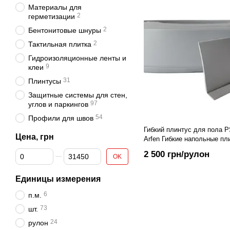
Материалы для
2
герметизации
2
Бентонитовые шнуры
2
Тактильная плитка
Гидроизоляционные ленты и
9
клеи
31
Плинтусы
Защитные системы для стен,
97
углов и паркингов
54
Профили для швов
Гибкий плинтус для пола 
Цена, грн
Arfen Гибкие напольные пл
Турция серого цвета, 25 м.
От Цена, грн
До Цена, грн
2 500 грн/рулон
OK
Единицы измерения
6
п.м.
73
шт.
24
рулон