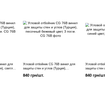
винил для
Угловой отбойник CG 76В винил для
Угловой отбо
я), светло-
защиты стен и углов (Турция),
защиты стен и
песочный бежевый цвет, 3 пог.м.
цвет, 3 пог.м.
840 грн/шт.
840 грн/шт