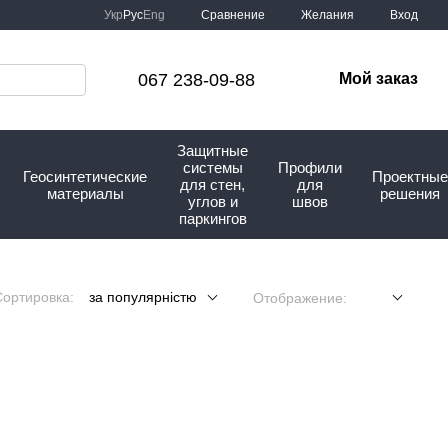
Сравнение
Укр
Рус
Eng
Желания
Вход
067 238-09-88
Мой заказ
Защитные
системы
Профили
Геосинтетические
Проектные
для стен,
для
материалы
решения
углов и
швов
паркингов
Сортировка:
за популярністю
Отображение: