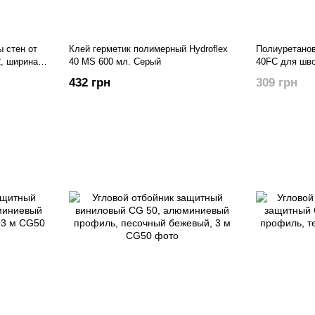
 стен от
Клей герметик полимерный Hydroflex
Полиуретанов
2, ширина
40 MS 600 мл. Серый
40FC для шво
-
однокомпоне
432 грн
309 грн