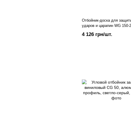
Отбойник-доска для защиты
ударов и царапин WG 150-
150 мм, длина 4 м.п. Темно
4 126 грн/шт.
Бирюзовый