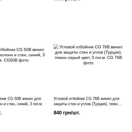
йник CG 50B винил для
Угловой отбойник CG 76В винил для
 и стен, синий, 3 пог.м.
защиты стен и углов (Турция), темно-
серый цвет, 3 пог.м.
.
840 грн/шт.