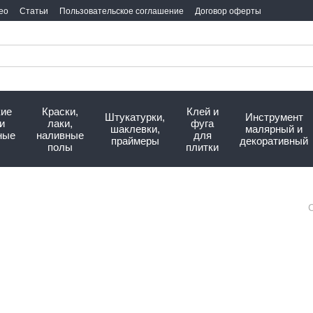
ео
Статьи
Пользовательское соглашение
Договор оферты
кие
Краски,
Клей и
Штукатурки,
Инструмент
и
лаки,
фуга
шаклевки,
малярный и
ные
наливные
для
праймеры
декоративный
полы
плитки