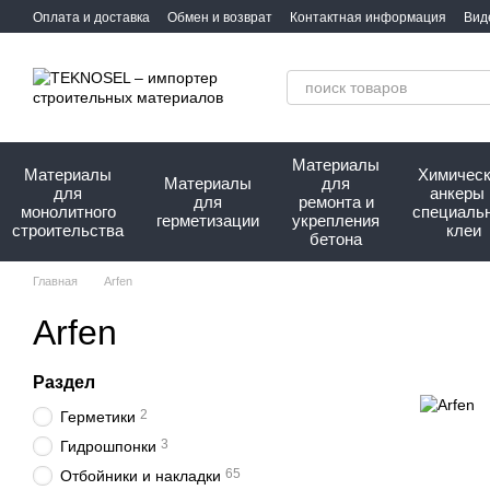
Перейти к основному контенту
Оплата и доставка
Обмен и возврат
Контактная информация
Вид
Сотрудничество
Про нас
Материалы
Материалы
Химичес
Материалы
для
для
анкеры 
для
ремонта и
монолитного
специаль
герметизации
укрепления
строительства
клеи
бетона
Главная
Arfen
Arfen
Раздел
2
Герметики
3
Гидрошпонки
65
Отбойники и накладки