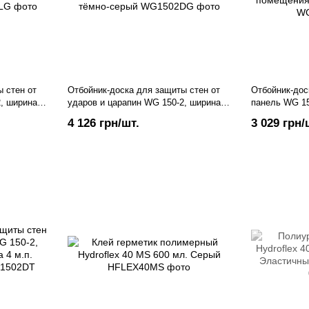
 стен от
Отбойник-доска для защиты стен от
Отбойник-дос
2, ширина
ударов и царапин WG 150-2, ширина
панель WG 15
ло-серый
150 мм, длина 4 м.п., тёмно-серый
стен в помещ
4 126 грн/шт.
3 029 грн/
пог.м.