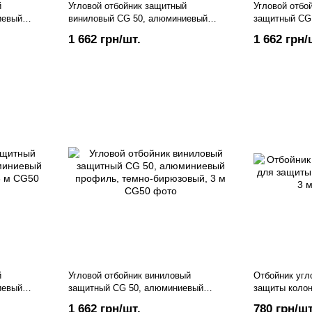
й
Угловой отбойник защитный
Угловой отбо
иевый
виниловый CG 50, алюминиевый
защитный CG
м
профиль, песочный бежевый, 3 м
профиль, тем
1 662 грн/шт.
1 662 грн/
й
Угловой отбойник виниловый
Отбойник угл
иевый
защитный CG 50, алюминиевый
защиты колон
профиль, темно-бирюзовый, 3 м
1 662 грн/шт.
780 грн/шт