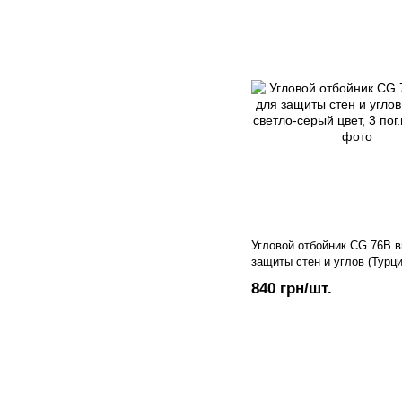
Угловой отбойник CG 76В 
защиты стен и углов (Турци
серый цвет, 3 пог.м.
840 грн/шт.