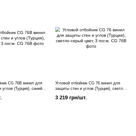
йник CG 76В винил для
Угловой отбойник CG 76 винил для
 углов (Турция), синий
защиты стен и углов (Турция), светло-
серый цвет, 3 пог.м.
.
3 219 грн/шт.