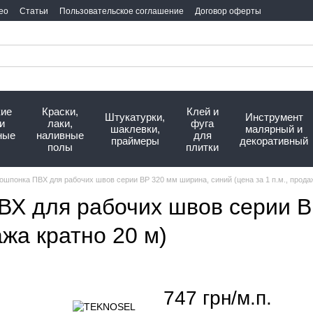
ео
Статьи
Пользовательское соглашение
Договор оферты
кие
Краски,
Клей и
Штукатурки,
Инструмент
и
лаки,
фуга
шаклевки,
малярный и
ные
наливные
для
праймеры
декоративный
полы
плитки
ошпонка ПВХ для рабочих швов серии ВР 320 мм ширина, синий (цена за 1 п.м., продаж
ВХ для рабочих швов серии В
ажа кратно 20 м)
747 грн/м.п.