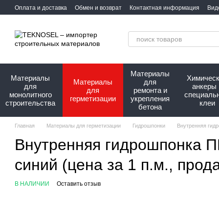
Перейти к основному контенту
Оплата и доставка
Обмен и возврат
Контактная информация
Вид
Сотрудничество
Про нас
Материалы
Материалы
Химичес
Материалы
для
для
анкеры 
для
ремонта и
монолитного
специаль
герметизации
укрепления
строительства
клеи
бетона
Главная
Материалы для герметизации
Гидрошпонки
Внутренняя гидр
Внутренняя гидрошпонка П
синий (цена за 1 п.м., прод
В НАЛИЧИИ
Оставить отзыв