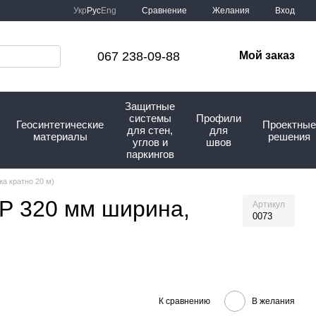
Сравнение
Укр
Рус
Eng
Желания
Вход
067 238-09-88
Мой заказ
Защитные
системы
Профили
Геосинтетические
Проектные
для стен,
для
материалы
решения
углов и
швов
паркингов
а кратно 20 м)
Р 320 мм ширина,
Артикул
0073
К сравнению
В желания