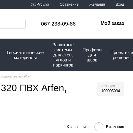
Сравнение
Укр
Рус
Eng
Желания
Вход
067 238-09-88
Мой заказ
Защитные
системы
Профили
Геосинтетические
Проектные
для стен,
для
материалы
решения
углов и
швов
паркингов
продажа кратно 20 м)
320 ПВХ Arfen,
Артикул
100005934
К сравнению
В желания