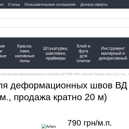
ео
Статьи
Пользовательское соглашение
Договор оферты
кие
Краски,
Клей и
Штукатурки,
Инструмент
и
лаки,
фуга
шаклевки,
малярный и
ные
наливные
для
праймеры
декоративный
полы
плитки
тренняя для деформационных швов ВД 320 ПВХ Arfen, желтая Турция (цена за 1 п.м., 
ля деформационных швов ВД 
.м., продажа кратно 20 м)
790 грн/м.п.