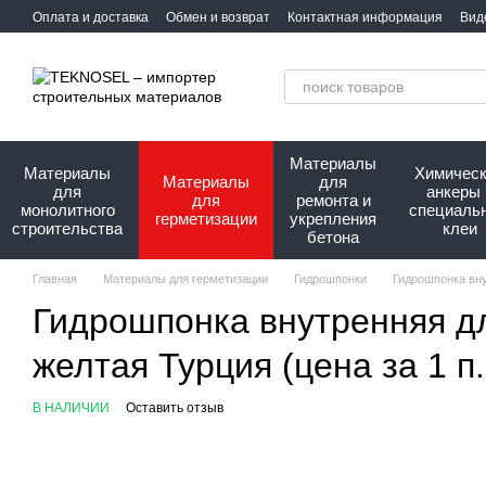
Перейти к основному контенту
Оплата и доставка
Обмен и возврат
Контактная информация
Вид
Сотрудничество
Про нас
Материалы
Материалы
Химичес
Материалы
для
для
анкеры 
для
ремонта и
монолитного
специаль
герметизации
укрепления
строительства
клеи
бетона
Главная
Материалы для герметизации
Гидрошпонки
Гидрошпонка вну
Гидрошпонка внутренняя д
желтая Турция (цена за 1 п
В НАЛИЧИИ
Оставить отзыв