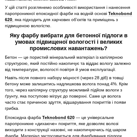
У цій статті розглянемо особливості використання і нанесення
паропроникної епоксидної фарби на водній основі
Teknobond
620
, яка підходить для харчових об’єктів та приміщень з
підвищеною вологістю.
Яку фарбу вибрати для бетонної підлоги в
умовах підвищеної вологості і великих
промислових навантажень?
Бетон — це пористий мінеральний матеріал із капілярною
структурою, який постійно накопичує та віддає вологу залежно
від температури, вологості повітря й умов експлуатації.
Навіть після повного набору міцності (через 28 діб) в товщі
бетону може залишитись надлишкова волога понад 4%.
Крім
того, через капілярну структуру можливий підйом вологи з
ґрунту, яка поступово мігрує до поверхні. Саме ця волога
часто стає причиною здуття, відшарування покриттів і появи
грибка.
Епоксидна фарба
Teknobond 620
— це універсальне
паропроникне «дихаюче» покриття, яке дозволяє волозі
виходити з конструкції назовні, не накопичуючись під шаром
фарби. Матеріал застосовується для фарбування підлоги,