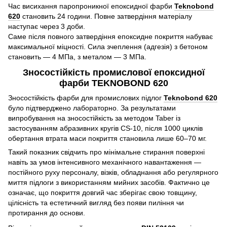
Час висихання паропроникної епоксидної фарби
Teknobond
620
становить 24 години. Повне затвердіння матеріалу
наступає через 3 доби.
Саме після повного затвердіння епоксидне покриття набуває
максимальної міцності. Сила зчеплення (адгезія) з бетоном
становить — 4 МПа, з металом — 3 МПа.
Зносостійкість промислової епоксидної
фарби TEKNOBOND 620
Зносостійкість фарби для промислових підлог
Teknobond 620
було підтверджено лабораторно. За результатами
випробування на зносостійкість за методом Taber із
застосуванням абразивних кругів CS-10, після 1000 циклів
обертання втрата маси покриття становила лише 60–70 мг.
Такий показник свідчить про мінімальне стирання поверхні
навіть за умов інтенсивного механічного навантаження —
постійного руху персоналу, візків, обладнання або регулярного
миття підлоги з використанням мийних засобів. Фактично це
означає, що покриття довгий час зберігає свою товщину,
цілісність та естетичний вигляд без появи пиління чи
протирання до основи.