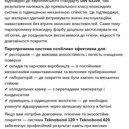
Відповідно до європейського стандарту
DIN 53109
, такі
результати належать до преміального класу епоксидних
систем із підвищеною механічною стійкістю. Це підтверджує,
що матеріал здатний витримувати значні експлуатаційні
навантаження без втрати захисних властивостей. Саме тому
паропроникну епоксидну фарбу доцільно застосовувати на
об’єктах, де поєднуються високі вимоги до гігієни, міцності та
довговічності покриття.
Паропроникна система особливо ефективна для:
✔ ресторанів — де важлива зносостійкість і легкість очищення
поверхні
✔ складів та харчових виробництв — із постійними
механічними навантаженнями та вологими прибираннями
✔ лабораторій — де покриття має бути хімічно та механічно
стійким
✔ холодильних камер — з перепадами температур і
конденсатом
✔ приміщень з підвищеною вологістю — де необхідно
уникнути відшарування через залишкову вологу в бетоні
Якщо вам потрібне довговічне, гігієнічне та зносостійке
покриття — система
Teknobond 120
+
Teknobond 620
забезпечує професійний результат навіть при високих