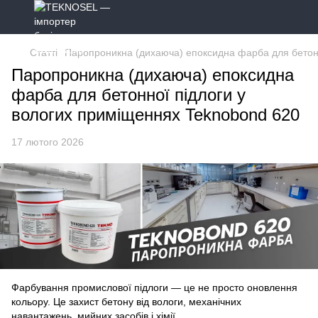
Статті
Паропроникна (дихаюча) епоксидна фарба для бетонн
Паропроникна (дихаюча) епоксидна
фарба для бетонної підлоги у
вологих приміщеннях Teknobond 620
17 лютого 2026
Фарбування промислової підлоги — це не просто оновлення
кольору. Це захист бетону від вологи, механічних
навантажень, мийних засобів і хімії.