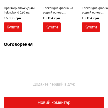
Праймер епоксидний
Епоксидна фарба на
Епоксидна фарба
Teknobond 120 на
водній основі,
водній основі,
водній основі перед
паропроникна
паропроникна
15 996 грн
19 134 грн
19 134 грн
нанесенням фінішних
Teknobond 620,
Teknobond 620,
покриттів
комплект 20 кг. Світло-
комплект 20 кг. Сі
Купити
Купити
Купити
сіра (RAL 7001)
(RAL 7031)
Обговорення
Додайте перший відгук
Новий коментар