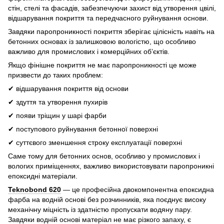
стін, стелі та фасадів, забезпечуючи захист від утворення цвілі,
відшарування покриття та передчасного руйнування основи.
Завдяки паропроникності покриття зберігає цілісність навіть на
бетонних основах із залишковою вологістю, що особливо
важливо для промислових і комерційних об’єктів.
Якщо фінішне покриття не має паропроникності це може
призвести до таких проблем:
✔ відшарування покриття від основи
✔ здуття та утворення пухирів
✔ появи тріщин у шарі фарби
✔ поступового руйнування бетонної поверхні
✔ суттєвого зменшення строку експлуатації поверхні
Саме тому для бетонних основ, особливо у промислових і
вологих приміщеннях, важливо використовувати паропроникні
епоксидні матеріали.
Teknobond 620
— це професійна двокомпонентна епоксидна
фарба на водній основі без розчинників, яка поєднує високу
механічну міцність із здатністю пропускати водяну пару.
Завдяки водній основі матеріал не має різкого запаху, є