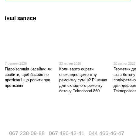
Інші записи
7 серпня 2026
23 липня 2026
20 липня 2026
Гідроізоляція басейну: як
Коли варто обрати
Герметик д
зробити, щоб басейн не
епоксидно-цементну
швів бетону
протікав і що робити при
ремонтну суміш? Рішення
поліуретано
протіканні
для складного ремонту
для деформ
бетону Teknobond 860
Teknopolide
067 238-09-88
067 486-42-41
044 466-46-47