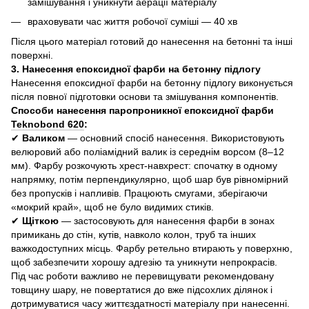
замішування і уникнути аерації матеріалу
враховувати час життя робочої суміші — 40 хв
Після цього матеріал готовий до нанесення на бетонні та інші
поверхні.
3. Нанесення епоксидної фарби на бетонну підлогу
Нанесення епоксидної фарби на бетонну підлогу виконується
після повної підготовки основи та змішування компонентів.
Способи нанесення паропроникної епоксидної фарби
Teknobond 620
:
✔
Валиком
— основний спосіб нанесення. Використовують
велюровий або поліамідний валик із середнім ворсом (8–12
мм). Фарбу розкочують хрест-навхрест: спочатку в одному
напрямку, потім перпендикулярно, щоб шар був рівномірний
без пропусків і напливів. Працюють смугами, зберігаючи
«мокрий край», щоб не було видимих стиків.
✔
Щіткою
— застосовують для нанесення фарби в зонах
примикань до стін, кутів, навколо колон, труб та інших
важкодоступних місць. Фарбу ретельно втирають у поверхню,
щоб забезпечити хорошу адгезію та уникнути непрокрасів.
Під час роботи важливо не перевищувати рекомендовану
товщину шару, не повертатися до вже підсохлих ділянок і
дотримуватися часу життєздатності матеріалу при нанесенні.