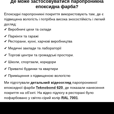
Де може застосовуватися паропроникна
епоксидна фарба?
Епоксидні паропроникні покриття використовують там, де є
підвищена вологість і потрібна висока зносостійкість і легкий
догляд:
✔ Виробничі цехи та склади
✔ Паркінги та гаражі
✔ Ресторани, кухні, харчові виробництва
✔ Медичні заклади та лабораторії
✔ Торгові центри та громадські простори.
✔ Школи, спортзали, коридори
✔ Приватні будинки та квартири
✔ Приміщення з підвищеною вологістю
Ми підготували
детальний відеоогляд
паропроникної
епоксидної фарби
Teknobond 620
, де показали нанесення
покриття на обʼєкті. На відео підлогу в ресторані було
пофарбовано у світло-сірий колір
RAL 7001
.