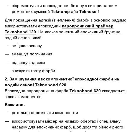
відремонтувати пошкодження бетону з використанням
ремонтних сумішей
Teknorep
або
Teknoself
Для покращення адгезії (зчеплення) фарби з основою радимо
використовувати епоксидний
паропроникний праймер
Teknobond 120
. Це двокомпонентний епоксидний ґрунт на
водній основі, який:
зміцнює основу
зменшує поглинання
підвищує адгезію
знижує витрату фарби
2. Замішування двокомпонентної епоксидної фарби на
водній основі Teknobond 620
Епоксидна паропроникна фарба
Teknobond 620
складається
з двох компонентів.
Важливо:
ретельно перемішати компоненти
використовувати міксер на низьких обертах і спеціальну
насадку для епоксидних фарб, щоб досягти рівномірного