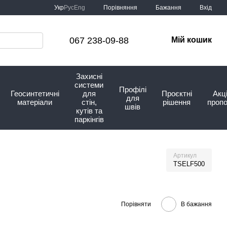
Порівняння
Укр
Рус
Eng
Бажання
Вхід
067 238-09-88
Мій кошик
Захисні
системи
Профілі
Геосинтетичні
для
Проєктні
Акці
для
матеріали
стін,
рішення
пропо
швів
кутів та
паркінгів
Артикул
TSELF500
Порівняти
В бажання