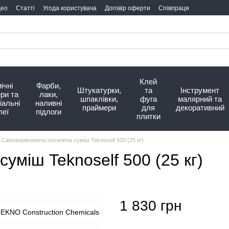
део
Статті
Угода користувача
Договір оферти
Співпраця
Клей
ічні
Фарби,
Штукатурки,
та
Інструмент
ри та
лаки,
шпаклівки,
фуга
малярний та
іальні
наливні
праймери
для
декоративний
леї
підлоги
плитки
Самовирівнююча посилена суміш Teknoself 500 (25 кг)
міш Teknoself 500 (25 кг)
1 830 грн