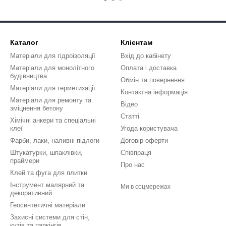
Каталог
Клієнтам
Матеріали для гідроізоляції
Вхід до кабінету
Матеріали для монолітного
Оплата і доставка
будівництва
Обмін та повернення
Матеріали для герметизації
Контактна інформація
Матеріали для ремонту та
Відео
зміцнення бетону
Статті
Хімічні анкери та спеціальні
клеї
Угода користувача
Фарби, лаки, наливні підлоги
Договір оферти
Штукатурки, шпаклівки,
Співпраця
праймери
Про нас
Клей та фуга для плитки
Інструмент малярний та
Ми в соцмережах
декоративний
Геосинтетичні матеріали
Захисні системи для стін,
кутів та паркінгів