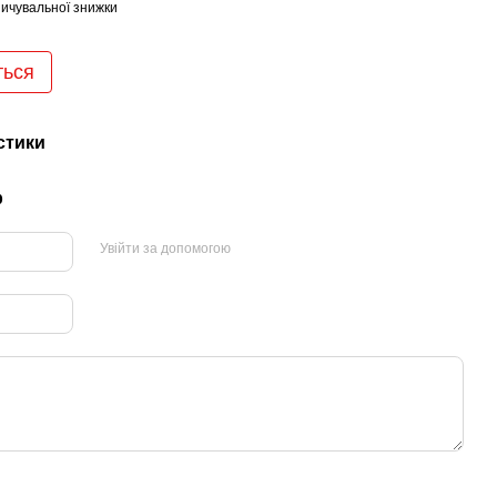
ичувальної знижки
ться
стики
р
Увійти за допомогою