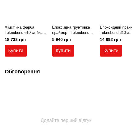
Хімстійка фарба
Епоксидна ґрунтовка
Епоксидний прай
Teknobond 610 стійка
праймер - Teknobond
Teknobond 310 з
до сірчаної, азотної,
300 5 кг.
низькою в’язкістю
18 732 грн
5 940 грн
14 892 грн
соляної, молочної
розчинників
кислоти, хімії, лугів,
Купити
Купити
Купити
епоксидна емаль, 20 кг
Обговорення
Додайте перший відгук