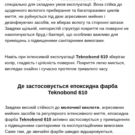
спеціально для складних умов експлуатації. Вона стійка до
щоденного вологого прибирання та багаторазових циклів
миття, не руйнується під дією агресивних мийних і
дезінфікуючих засобів, не вбирає вологу та сторонні запахи.
Завдяки щільній, непористій структурі покриття на поверхні не
накопичуються бруд і бактерії, що особливо важливо для
приміщень з підвищеними санітарними вимогами.
Навіть при інтенсивній експлуатації
Teknobond 610
зберігає
колір, гладкість і цілісність поверхні. Покриття легко миється,
виглядає охайно і сучасно протягом тривалого часу.
Де застосовується епоксидна фарба
Teknobond 610
Завдяки високій стійкості до
молочної кислоти
, агресивних
мийних засобів та регулярного інтенсивного миття, епоксидна
фарба
Teknobond 610
активно застосовується у приміщеннях
з підвищеними санітарними та експлуатаційними вимогами.
Саме там, де звичайні фарби швидко відшаровуються,