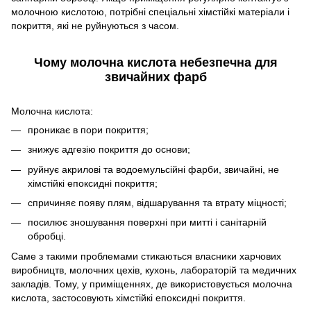
молочною кислотою, потрібні спеціальні хімстійкі матеріали і
покриття, які не руйнуються з часом.
Чому молочна кислота небезпечна для
звичайних фарб
Молочна кислота:
проникає в пори покриття;
знижує адгезію покриття до основи;
руйнує акрилові та водоемульсійні фарби, звичайні, не
хімстійкі епоксидні покриття;
спричиняє появу плям, відшарування та втрату міцності;
посилює зношування поверхні при митті і санітарній
обробці.
Саме з такими проблемами стикаються власники харчових
виробництв, молочних цехів, кухонь, лабораторій та медичних
закладів. Тому, у приміщеннях, де використовується молочна
кислота, застосовують хімстійкі епоксидні покриття.