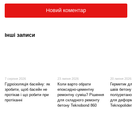
Новий коментар
Інші записи
7 серпня 2026
23 липня 2026
20 липня 2026
Гідроізоляція басейну: як
Коли варто обрати
Герметик д
зробити, щоб басейн не
епоксидно-цементну
швів бетону
протікав і що робити при
ремонтну суміш? Рішення
поліуретано
протіканні
для складного ремонту
для деформ
бетону Teknobond 860
Teknopolide