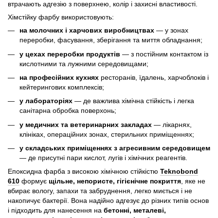
втрачають адгезію з поверхнею, колір і захисні властивості.
Хімстійку фарбу використовують:
на молочних і харчових виробництвах
— у зонах
переробки, фасування, зберігання та миття обладнання;
у цехах переробки продуктів
— з постійним контактом із
кислотними та лужними середовищами;
на професійних кухнях
ресторанів, їдалень, харчоблоків і
кейтерингових комплексів;
у лабораторіях
— де важлива хімічна стійкість і легка
санітарна обробка поверхонь;
у медичних та ветеринарних закладах
— лікарнях,
клініках, операційних зонах, стерильних приміщеннях;
у складських приміщеннях з агресивним середовищем
— де присутні пари кислот, лугів і хімічних реагентів.
Епоксидна фарба з високою хімічною стійкістю
Teknobond
610
формує
щільне, непористе, гігієнічне покриття
, яке не
вбирає вологу, запахи та забруднення, легко миється і не
накопичує бактерії. Вона надійно адгезує до різних типів основ
і підходить для нанесення на
бетонні, металеві,