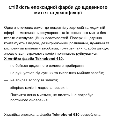
Стійкість епоксидної фарби до щоденного
миття та дезінфекції
Одна з ключових вимог до покриттів у харчовій та медичній
сфері — можливість регулярного та інтенсивного миття без
втрати експлуатаційних властивостей. Поверхні щоденно
контактують з водою, дезінфікуючими розчинами, лужними та
кислотними мийними засобами, тому звичайні фарби швидко
зношуються, втрачають колір і починають руйнуватися.
Хімстійка фарба Teknobond 610
:
не боїться щоденного вологого прибирання;
не руйнується від лужних та кислотних мийних засобів;
не вбирає вологу та запахи;
зберігає колір і гладкість поверхні.
Покриття легко миється, не пилить і не потребує
постійного оновлення.
Хімстійка епоксидна фарба
Teknobond 610
розроблена