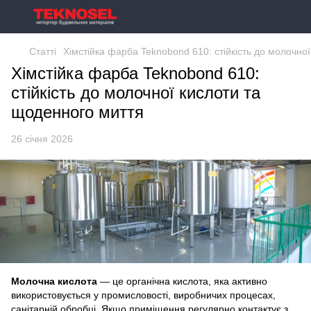
Статті
Хімстійка фарба Teknobond 610: стійкість до молочно
Хімстійка фарба Teknobond 610:
стійкість до молочної кислоти та
щоденного миття
26 січня 2026
Молочна кислота
— це органічна кислота, яка активно
використовується у промисловості, виробничих процесах,
санітарній обробці. Якщо приміщення регулярно контактує з