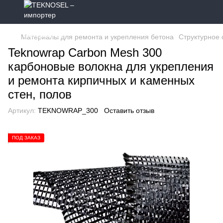
Материалы для ремонта и укрепления бетона
Структурное 
Teknowrap Carbon Mesh 300
карбоновые волокна для укрепления
и ремонта кирпичных и каменных
стен, полов
Артикул:
TEKNOWRAP_300
Оставить отзыв
ПОД ЗАКАЗ