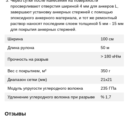
Через сутки после нанесения на поверхности
просверливают отверстия шириной 4 мм для анкеров L,
завершают установку анкерных стержней с помощью
эпоксидного анкерного материала, и тот же ремонтный
раствор наносят последним слоем толщиной 5 мм - 15 мм
для покрытия анкерных стержней.
Ширина
100 см
Длина рулона
50 м
> 180 кН/м
Прочность на разрыв
Вес с покрытием, м²
350 г
Диапазон сетки (мм)
21x21
Модуль упругости углеродного волокна
235 ГПа
Удлинение углеродного волокна при разрыве
% 1,7
Отзывы