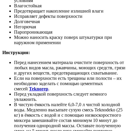
условиям
Влагостойкая
Предотвращает накопление излишней влаги
Исправляет дефекты поверхности
Долговечная
Негорючая
Паропроникающая
Можно наносить краску поверх штукатурки при
наружном применении
Инструкция:
Перед нанесением материала очистите поверхность от
любых видов масла, ржавчины, моющих средств, грязи
и других веществ, предотвращающих схватывание.
Если на поверхности есть трещины или полости – их
необходимо заделать с помощью цементных
смесей
Teknorep
.
Перед укладкой поверхность следует немного
увлажнить.
В чистую ёмкость налейте 6,0-7,0 л чистой холодной
воды. Медленно высыпьте сухую смесь Teknodeko (25
кг) в ёмкость с водой и с помощью низкоскоростного
миксера замешивайте состав минимум 10 минут до
получения однородной массы. Оставьте полученную
смесь на 5 минут, после чего смешайте повторно.