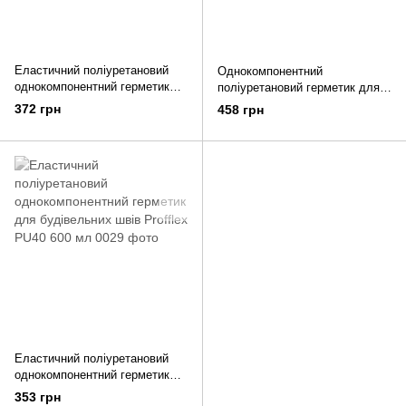
Еластичний поліуретановий
Однокомпонентний
однокомпонентний герметик
поліуретановий герметик для
для будівельних швів, Tenalux
дорожніх швів Tenalux 131L 600
372 грн
458 грн
131M 600 мл
мл
Еластичний поліуретановий
однокомпонентний герметик
для будівельних швів Profflex
353 грн