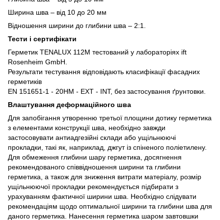
Ширина шва – від 10 до 20 мм
Відношення ширини до глибини шва – 2:1.
Тести і сертифікати
Герметик TENALUX 112M тестований у лабораторіях ift
Rosenheim GmbH.
Результати тестування відповідають класифікації фасадних
герметиків
EN 151651-1 - 20HM - EXT - INT, без застосування ґрунтовки.
Влаштування деформаційного шва
Для запобігання утворенню третьої площини дотику герметика
з елементами конструкції шва, необхідно завжди
застосовувати антиадгезійні склади або ущільнюючі
прокладки, такі як, наприклад, джгут із спіненого поліетилену.
Для обмеження глибини шару герметика, досягнення
рекомендованого співвідношення ширини та глибини
герметика, а також для зниження витрати матеріалу, розмір
ущільнюючої прокладки рекомендується підбирати з
урахуванням фактичної ширини шва. Необхідно слідувати
рекомендаціям щодо оптимальної ширини та глибини шва для
даного герметика. Нанесення герметика шаром завтовшки