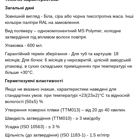
Загальні дані
Зовнішній вигляд - Біла, сіра або чорна тиксотропна маса. Інші
кольори палітри RAL на замовлення.
Вид полімеру – однокомпонентний MS Polymer, холодне
затвердіння під впливом вологи повітря.
Упаковка - 600 мл.
Гарантійний термін зберігання - Для туб та картушів: 18
місяців; Для бочок: 6 місяців у нерозкритій, цілісній заводській
упаковці, в сухих складських приміщеннях при температурі не
більше +30°C.
Герметизуючі властивості
Якщо не вказано інакше, характеристики наведені для
стандартних умов: при температурі +23(23±2)°C та відносній
вологості (50±5) %.
Утворення поверхні плівки (TTM013) – від 20 до 40 хвилин.
Швидкість затвердіння (ТТМ010) - ≥ 3 мм/добу
Усадка (ISO 10563) - ≤ 3 %
Щільність (до затвердіння) (ISO 1183-1) - 1,5 кг/літр