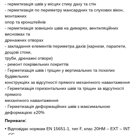
- герметизація швів у місцях стику даху та стін
- герметизація по периметру мансардних та слухових вікон,
монтажних
опор та кронштейнів
- герметизація зовнішніх швів на димарях, вентиляційних
висновках та
дренажних отворах
- закладання елементів периметра дахів (карнизи, парапети,
дощові стоки,
труби, дренажні отвори)
- ремонт покрівельних покриттів
- Герметизація швів і тріщин у вертикальних та похилих
будівельних
конструкціях за відсутності прямого механічного навантаження
- Герметизація горизонтальних швів та тріщин за відсутності
прямого
механічного навантаження
- Герметизація деформаційних швів з максимальною
деформацією ±20%
Переваги:
• Відповідає нормам EN 15651-1, тип F, клас 20HM – EXT – INT
– CC