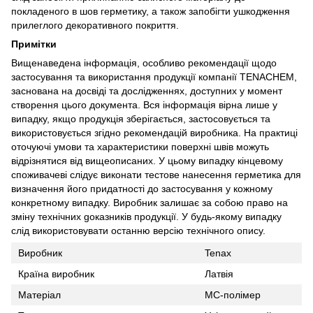
покладеного в шов герметику, а також запобігти ушкодження
прилеглого декоративного покриття.
Примітки
Вищенаведена інформація, особливо рекомендації щодо
застосування та використання продукції компанії TENACHEM,
заснована на досвіді та дослідженнях, доступних у момент
створення цього документа. Вся інформація вірна лише у
випадку, якщо продукція зберігається, застосовується та
використовується згідно рекомендацій виробника. На практиці
оточуючі умови та характеристики поверхні швів можуть
відрізнятися від вищеописаних. У цьому випадку кінцевому
споживачеві слідує виконати тестове нанесення герметика для
визначення його придатності до застосування у кожному
конкретному випадку. Виробник залишає за собою право на
зміну технічних gоказників продукції. У будь-якому випадку
слід використовувати останню версію технічного опису.
Виробник
Tenax
Країна виробник
Латвія
Матеріал
МС-полімер