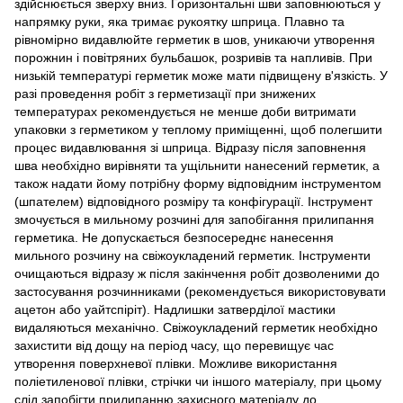
здійснюється зверху вниз. Горизонтальні шви заповнюються у
напрямку руки, яка тримає рукоятку шприца. Плавно та
рівномірно видавлюйте герметик в шов, уникаючи утворення
порожнин і повітряних бульбашок, розривів та напливів. При
низькій температурі герметик може мати підвищену в'язкість. У
разі проведення робіт з герметизації при знижених
температурах рекомендується не менше доби витримати
упаковки з герметиком у теплому приміщенні, щоб полегшити
процес видавлювання зі шприца. Відразу після заповнення
шва необхідно вирівняти та ущільнити нанесений герметик, а
також надати йому потрібну форму відповідним інструментом
(шпателем) відповідного розміру та конфігурації. Інструмент
змочується в мильному розчині для запобігання прилипання
герметика. Не допускається безпосереднє нанесення
мильного розчину на свіжоукладений герметик. Інструменти
очищаються відразу ж після закінчення робіт дозволеними до
застосування розчинниками (рекомендується використовувати
ацетон або уайтспіріт). Надлишки затверділої мастики
видаляються механічно. Свіжоукладений герметик необхідно
захистити від дощу на період часу, що перевищує час
утворення поверхневої плівки. Можливе використання
поліетиленової плівки, стрічки чи іншого матеріалу, при цьому
слід запобігти прилипанню захисного матеріалу до