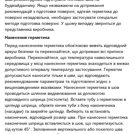
будмайданчику. Якщо незважаючи на дотримання
рекомендацій з підготовки поверхні, адгезія герметика до
поверхні незадовільна, необхідно застосувати спеціальні
методи підготовка поверхні. У цьому випадку зверніться до
представника виробника.
Нанесення герметика
Перед нанесенням герметика обов'язково вивчіть відповідний
аркуш безпеки та переконайтеся, що дотримані всі приписи
виробника. Переконайтеся, що температура навколишнього
середовища у місці нанесення герметика знаходиться в межах
допустимого інтервалу температур застосування. Герметик
допускається наносити тільки в шви, що відповідають
рекомендованим параметрам та підготовлені згідно з
вищенаведеними вказівками. Нанесення герметика в шов
проводиться шляхом видавлювання за допомогою
відповідного шприца (пістолета). Вставте тубу з герметиком в
циліндр шприца, обріжте кінчик туби з боку наконечника
(насадки) та закрийте циліндр. Виберіть та встановіть
наконечник, відповідний розмір шва. При нанесенні герметика
наконечник шприца вставляється в шов, що герметизується,
під кутом 45°. Заповнення вертикального або похилого шва