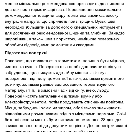
менше мінімально рекомендованою призводить до зниження
довговічності герметизації шва. Перевищення максимально
рекомендованої товщини шару герметика викликає високу
внутрішні напруги, що сприяють появі тріщин. Вузькі шви
необхідно збільшити за допомогою спеціальних інструментів
для досягнення рекомендованої ширини та глибини. Занадто
широкі шви, а також шви з пористою, неміцною поверхнею
обробити відповідними ремонтними складами.
Підготовка поверхні
Поверхня, що стикається з герметиком, повинна бути міцною,
чистою та сухою. Поверхню шва необхідно очистити від усіх
забруднень, що знижують адгезійну міцність зв'язку з
поверхнею - від пилу, цементної плівки, залишків цементного
розчину, залишків раніше застосованого герметизуючого
матеріалу, і т. п., в зимовий час - від снігу, інею, льоду.
Поверхні чистять металевими щітками вручну або
електроінструментом, потім продувають стисненим повітрям.
Місця, забруднені олією чи жиром, обов'язково знежирюють
відповідними розчинниками згідно з місцевими нормами. Свіжі
бетонні основи мають бути витримано не менше 28 днів для
зниження вологості до допустимого рівня. Для перевірки якості
шва рекомендуємо підготувати тестовий шов на