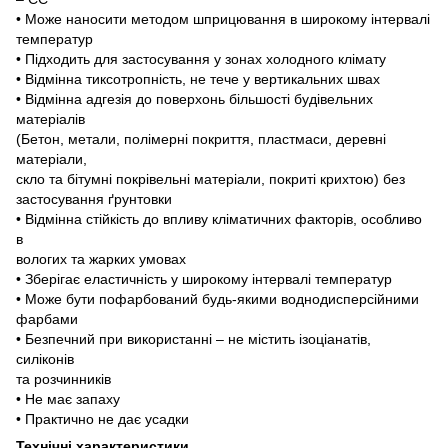
• Може наносити методом шприцювання в широкому інтервалі
температур
• Підходить для застосування у зонах холодного клімату
• Відмінна тиксотропність, не тече у вертикальних швах
• Відмінна адгезія до поверхонь більшості будівельних
матеріалів
(Бетон, метали, полімерні покриття, пластмаси, деревні
матеріали,
скло та бітумні покрівельні матеріали, покриті крихтою) без
застосування ґрунтовки
• Відмінна стійкість до впливу кліматичних факторів, особливо
в
вологих та жарких умовах
• Зберігає еластичність у широкому інтервалі температур
• Може бути пофарбований будь-якими воднодисперсійними
фарбами
• Безпечний при використанні – не містить ізоціанатів,
силіконів
та розчинників
• Не має запаху
• Практично не дає усадки
Технічні характеристики