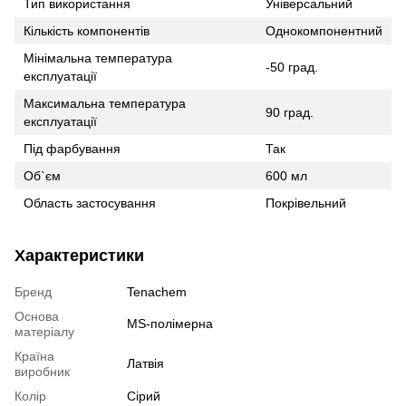
Тип використання
Універсальний
Кількість компонентів
Однокомпонентний
Мінімальна температура
-50 град.
експлуатації
Максимальна температура
90 град.
експлуатації
Під фарбування
Так
Об`єм
600 мл
Область застосування
Покрівельний
Характеристики
Бренд
Tenaсhem
Основа
MS-полімерна
матеріалу
Країна
Латвія
виробник
Колір
Сірий