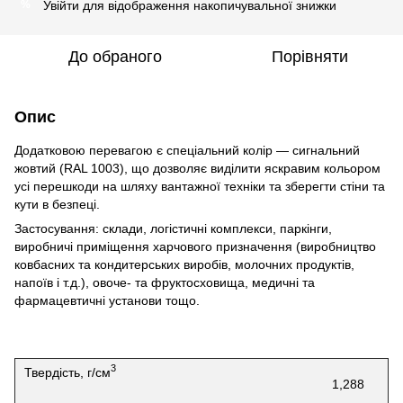
Увійти
для відображення накопичувальної знижки
%
До обраного
Порівняти
Опис
Додатковою перевагою є спеціальний колір
—
сигнальний
жовтий (RAL 1003), що дозволяє виділити яскравим кольором
усі перешкоди на шляху вантажної техніки та зберегти стіни та
кути в безпеці.
Застосування:
склади, логістичні комплекси, паркінги,
виробничі приміщення харчового призначення (виробництво
ковбасних та кондитерських виробів, молочних продуктів,
напоїв і т.д.), овоче- та фруктосховища, медичні та
фармацевтичні установи тощо.
3
Твердість, г/см
1,288