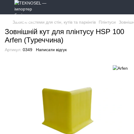
Захисні системи для стін, кутів та паркінгів
Плінтуси
Зовнішн
Зовнішній кут для плінтусу HSP 100
Arfen (Туреччина)
Артикул:
0349
Написати відгук