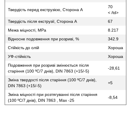
70
Твердість перед екструзією, Сторона A
< /td>
Твердість після екструзії, Сторона A
67
Межа міцності, MPa
8.217
Відносне подовження при розриві, %
342.9
Стійкість до олій
Хороша
УФ-стійкість
Хороша
Подовження при розриві змінюється після
-28,61
старіння (100 ºC/7 днів), DIN 7863 (+15/-5)
Зміна твердості після старіння (100 ºC/7 днів),
+5
DIN 7863 (+15/-5)
Зміна міцності при розтягуванні після старіння
-8,54
(100 ºC/7 днів), DIN 7863 , Max -25