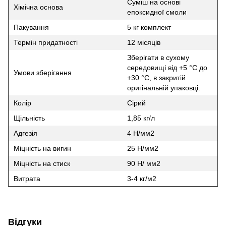
Суміш на основі
Хімічна основа
епоксидної смоли
Пакування
5 кг комплект
Термін придатності
12 місяців
Зберігати в сухому
середовищі від +5 °C до
Умови зберігання
+30 °C, в закритій
оригінальній упаковці.
Колір
Сірий
Щільність
1,85 кг/л
Адгезія
4 Н/мм2
Міцність на вигин
25 Н/мм2
Міцність на стиск
90 Н/ мм2
Витрата
3-4 кг/м2
Відгуки