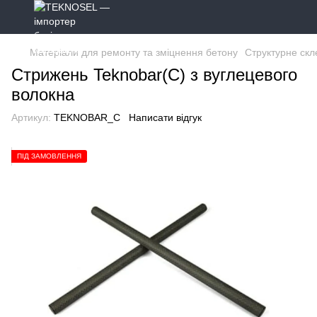
Матеріали для ремонту та зміцнення бетону
Структурне скл
Стрижень Teknobar(C) з вуглецевого
волокна
Артикул:
TEKNOBAR_C
Написати відгук
ПІД ЗАМОВЛЕННЯ