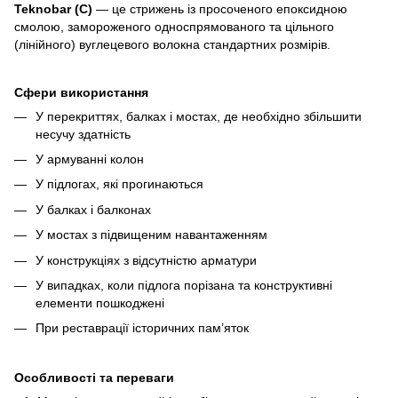
Teknobar (C)
— це стрижень із просоченого епоксидною
смолою, замороженого односпрямованого та цільного
(лінійного) вуглецевого волокна стандартних розмірів.
Сфери використання
У перекриттях, балках і мостах, де необхідно збільшити
несучу здатність
У армуванні колон
У підлогах, які прогинаються
У балках і балконах
У мостах з підвищеним навантаженням
У конструкціях з відсутністю арматури
У випадках, коли підлога порізана та конструктивні
елементи пошкоджені
При реставрації історичних пам’яток
Особливості та переваги