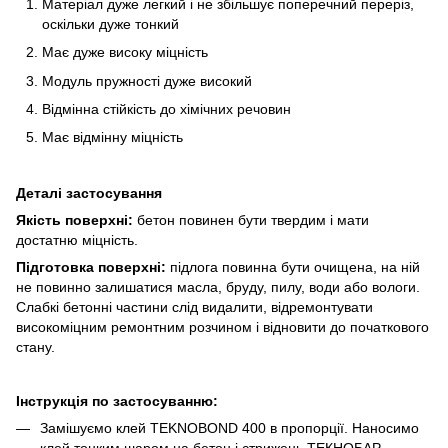
Матеріал дуже легкий і не збільшує поперечний переріз,
оскільки дуже тонкий
Має дуже високу міцність
Модуль пружності дуже високий
Відмінна стійкість до хімічних речовин
Має відмінну міцність
Деталі застосування
Якість поверхні:
бетон повинен бути твердим і мати
достатню міцність.
Підготовка поверхні:
підлога повинна бути очищена, на ній
не повинно залишатися масла, бруду, пилу, води або вологи.
Слабкі бетонні частини слід видалити, відремонтувати
високоміцним ремонтним розчином і відновити до початкового
стану.
Інструкція по застосуванню:
Замішуємо клей TEKNOBOND 400 в пропорції. Наносимо
клей тонким шаром на бетон і стрижень ТЕКНОБАР.