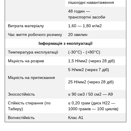
пішохідні навантаження
48 годин —
транспортні засоби
Витрата матеріалу
1,60 — 1,80 кг/м2
Час життя робочого розчину
20 хвилин
Інформація з експлуатації
Температура експлуатації
(-30°C) - (+80°C)
Міцність на розрив
1,5 Н/мм2 (через 28 діб)
5 Н/мм2 (через 7 діб)
Міцність на притискання
25 Н/мм2 (через 28 діб)
Зносостійкість
≤ 90 см3 / 50 см2 — A9
Стійкість стирання (по
≤ 0,20 грам (диск H22 —
Таберу)
1000 грамів — 100 циклів)
Вогнестійкість
Клас А1