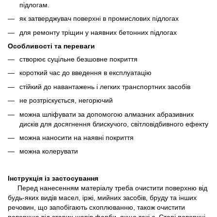
підлогам.
як затверджувач поверхні в промислових підлогах
для ремонту тріщин у наявних бетонних підлогах
Особливості та переваги
створює суцільне безшовне покриття
короткий час до введення в експлуатацію
стійкий до навантажень і легких транспортних засобів
не розтріскується, негорючий
можна шліфувати за допомогою алмазних абразивних
дисків для досягнення блискучого, світловідбивного ефекту
можна наносити на наявні покриття
можна колерувати
Інструкція із застосування
Перед нанесенням матеріалу треба очистити поверхню від
будь-яких видів масел, іржі, мийних засобів, бруду та інших
речовин, що запобігають схоплюванню, також очистити
поверхню від старих шарів фарби, якщо такі є. Старі поверхні