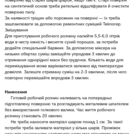
на синтетичній основі треба ретельно відшліфувати й очистити
поверхню пилу.
За наявності тріщин або порожнин на поверхні — їх треба
зашпаклювати за допомогою ремонтних сумішей Teknorep.
Змішування
Для приготування робочого розчину налийте 5,5-6,0 літрів
води в чисту ємність і висипте сухий порошок, за потреби
додайте спеціальний барвник. За допомогою міксера на
низьких обертах суміш замішуйте упродовж 3 хвилин до
отримання однорідної маси без грудочок. Кількість води для
перемішування може варіюватися залежно від температури
довкілля. Залиште отриману суміш на 2-3 хвилини, після чого
повторно перемішайте впродовж 3 хвилин.
Нанесення
Готовий робочий розчин наливають на попередньо
підготовлену поверхню та розгладжують металевим шпателем
без використання голкового валика. Час життя робочого
розчину становить 20 хвилин.
Не треба наносити матеріал шаром понад 1 см. За такої
потреби треба заливати матеріал у кілька шарів. Проміжок
часу між нанесенням наступного шару має становити не менш