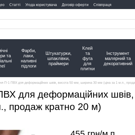
део
Статті
Угода користувача
Договір оферти
Співпраця
Клей
ічні
Фарби,
Штукатурки,
та
Інструмент
ри та
лаки,
шпаклівки,
фуга
малярний та
іальні
наливні
праймери
для
декоративний
леї
підлоги
плитки
ня П-1 ПВХ для деформаційних швів, висота 50 мм, ширина 30 мм (ціна за 1 м.п., прода
ПВХ для деформаційних швів,
., продаж кратно 20 м)
455 грн/м.п.