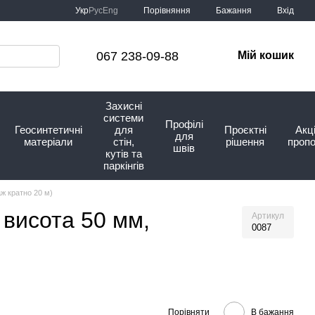
Порівняння
Укр
Рус
Eng
Бажання
Вхід
067 238-09-88
Мій кошик
Захисні
системи
Профілі
Геосинтетичні
для
Проєктні
Акці
для
матеріали
стін,
рішення
пропо
швів
кутів та
паркінгів
ж кратно 20 м)
 висота 50 мм,
Артикул
0087
Порівняти
В бажання