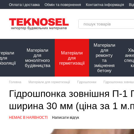
Перейти до основного контенту
Оплата і доставка
Обмін та повернення
Контактна інформація
Ві
Про нас
Матеріали
Матеріали
для
Хім
еріали
Матеріали
для
ремонту
анке
для
для
монолітного
та
спец
оізоляції
герметизації
будівництва
зміцнення
к
бетону
Головна
Матеріали для герметизації
Гідрошпонки
Гідрошпонка зовніш
Гідрошпонка зовнішня П-1 
ширина 30 мм (ціна за 1 м.п
НЕМАЄ В НАЯВНОСТІ
Написати відгук