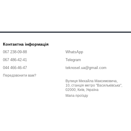
Контактна інформація
067 238-09-88
WhatsApp
067 486-42-41
Telegram
044 466-46-47
teknosel.ua@gmail.com
Передзвонити вам?
Вулиця Михайла Максимовича,
10, станція метро "Васильківська",
02000, Київ, Україна
Мапа проїзду