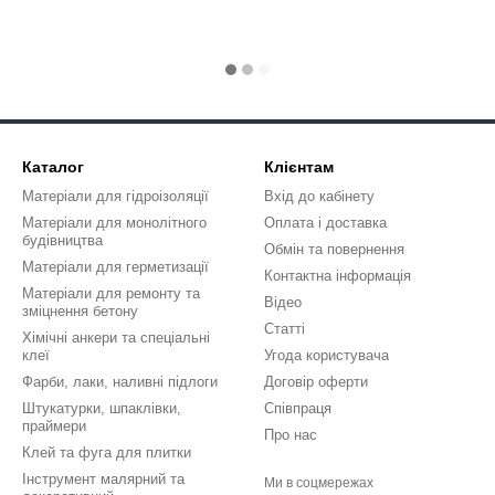
Каталог
Клієнтам
Матеріали для гідроізоляції
Вхід до кабінету
Матеріали для монолітного
Оплата і доставка
будівництва
Обмін та повернення
Матеріали для герметизації
Контактна інформація
Матеріали для ремонту та
Відео
зміцнення бетону
Статті
Хімічні анкери та спеціальні
клеї
Угода користувача
Фарби, лаки, наливні підлоги
Договір оферти
Штукатурки, шпаклівки,
Співпраця
праймери
Про нас
Клей та фуга для плитки
Інструмент малярний та
Ми в соцмережах