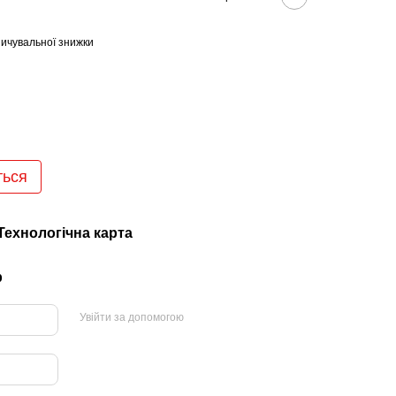
ичувальної знижки
ться
Технологічна карта
р
Увійти за допомогою